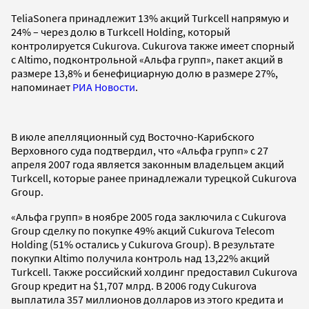
TeliaSonera принадлежит 13% акций Turkcell напрямую и
24% – через долю в Turkcell Holding, который
контролируется Cukurova. Cukurova также имеет спорный
с Altimo, подконтрольной «Альфа групп», пакет акций в
размере 13,8% и бенефициарную долю в размере 27%,
напоминает
РИА Новости
.
В июле апелляционный суд Восточно-Карибского
Верховного суда подтвердил, что «Альфа групп» с 27
апреля 2007 года является законным владельцем акций
Turkcell, которые ранее принадлежали турецкой Cukurova
Group.
«Альфа групп» в ноябре 2005 года заключила с Cukurova
Group сделку по покупке 49% акций Cukurova Telecom
Holding (51% остались у Cukurova Group). В результате
покупки Altimo получила контроль над 13,22% акций
Turkcell. Также российский холдинг предоставил Cukurova
Group кредит на $1,707 млрд. В 2006 году Cukurova
выплатила 357 миллионов долларов из этого кредита и