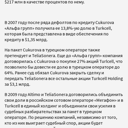
$217 млн в качестве процентов по нему.
В 2007 году после ряда дефолтов по кредиту Cukurova
«Альфа групп» получила ее 13,8%-ую долю в Turkcell,
которая была представлена в виде обеспечения по
кредиту в $1,35 млрд.
На пакет Cukurova в турецком операторе также
претендует и TeliaSonera. Еще до «Альфа групп» компания
договорилась с Cukurova о покупке 27% акций Turlcell, что
позволило бы довести ее долю в турецком операторе до
64%. Ранее суд обязал Cukurovа закрыть сделку и
передать TeliaSonera все остальные акции Turkcell Holding
за $3,1 млрд.
В 2009 году Altimo и TeliaSonera договорились объединить
свои доли в российском сотовом операторе «Мегафон» и в
Turkcell в единый холдинг и объединили свои усилия в
судебных разбирательствах за пакет в турецком
операторе. По решению компаний, независимо от того,
кто из них выиграет судебный спор, акции будет