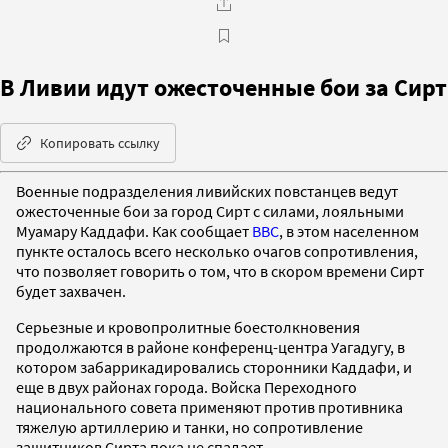
В Ливии идут ожесточенные бои за Сирт
Копировать ссылку
Военные подразделения ливийских повстанцев ведут
ожесточенные бои за город Сирт с силами, лояльными
Муамару Каддафи. Как сообщает
BBC
, в этом населенном
пункте осталось всего несколько очагов сопротивления,
что позволяет говорить о том, что в скором времени Сирт
будет захвачен.
Серьезные и кровопролитные боестолкновения
продолжаются в районе конференц-центра Уагадугу, в
котором забаррикадировались сторонники Каддафи, и
еще в двух районах города. Войска Переходного
национального совета применяют против противника
тяжелую артиллерию и танки, но сопротивление
защитников Сирта пока не спадает.