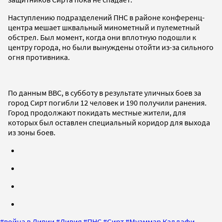
Наступлению подразделений ПНС в районе конференц-
центра мешает шквальный минометный и пулеметный
обстрел. Был момент, когда они вплотную подошли к
центру города, но были вынуждены отойти из-за сильного
огня противника.
По данным BBC, в субботу в результате уличных боев за
город Сирт погибли 12 человек и 190 получили ранения.
Город продолжают покидать местные жители, для
которых был оставлен специальный коридор для выхода
из зоны боев.
#
война в Ливии
#
Ливия
#
ПНС
#
Сирт
#
Муаммар Каддафи