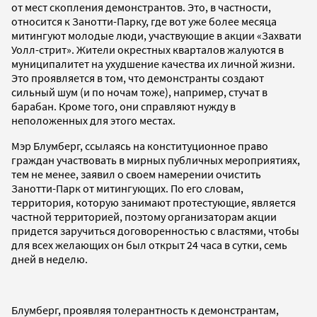
от мест скопления демонстрантов. Это, в частности,
относится к Занотти-Парку, где вот уже более месяца
митингуют молодые люди, участвующие в акции «Захвати
Уолл-стрит». Жители окрестных кварталов жалуются в
муниципалитет на ухудшение качества их личной жизни.
Это проявляется в том, что демонстранты создают
сильный шум (и по ночам тоже), например, стучат в
барабан. Кроме того, они справляют нужду в
неположенных для этого местах.
Мэр Блумберг, ссылаясь на конституционное право
граждан участвовать в мирных публичных мероприятиях,
тем не менее, заявил о своем намерении очистить
Занотти-Парк от митингующих. По его словам,
территория, которую занимают протестующие, является
частной территорией, поэтому организаторам акции
придется заручиться договоренностью с властями, чтобы
для всех желающих он был открыт 24 часа в сутки, семь
дней в неделю.
Блумберг, проявляя толерантность к демонстрантам,