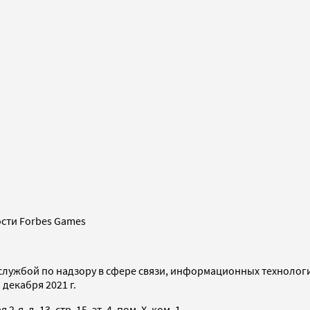
сти Forbes Games
службой по надзору в сфере связи, информационных технолог
декабря 2021 г.
я, д. 13, стр. 15, эт. 4, пом. X, ком. 1