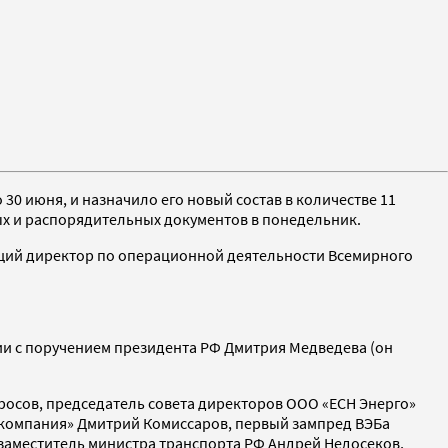
0 июня, и назначило его новый состав в количестве 11
ых и распорядительных документов в понедельник.
яющий директор по операционной деятельности Всемирного
твии с поручением президента РФ Дмитрия Медведева (он
росов, председатель совета директоров ООО «ЕСН Энерго»
 компания» Дмитрий Комиссаров, первый зампред ВЭБа
заместитель министра транспорта РФ Андрей Недосеков,