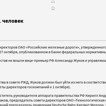
1 человек
ректоров ОАО «Российские железные дороги», утвержденного 3
т 27 октября, опубликованном в банке федеральных нормативн
й состав не вошли вице-премьер РФ Александр Жуков и управл
нства в совете РЖД, Жуков должен был уйти из него в соответс
еты директоров госкомпаний к 1 октября).
ститель руководителя аппарата правительства РФ Кирилл Анд
аков, председатель совета директоров ОАО «Технологическая
вший председатель правления Deutsche Bahn Хартмут Медорн, 