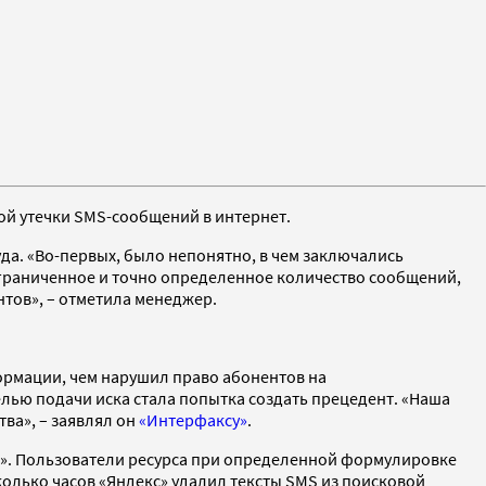
ой утечки SMS-сообщений в интернет.
а. «Во-первых, было непонятно, в чем заключались
 ограниченное и точно определенное количество сообщений,
нтов», – отметила менеджер.
рмации, чем нарушил право абонентов на
лью подачи иска стала попытка создать прецедент. «Наша
ва», – заявлял он
«Интерфаксу»
.
са». Пользователи ресурса при определенной формулировке
колько часов «Яндекс» удалил тексты SMS из поисковой