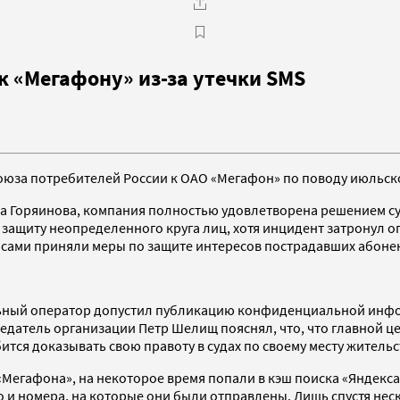
 к «Мегафону» из-за утечки SMS
оюза потребителей России к ОАО «Мегафон» по поводу июльск
 Горяинова, компания полностью удовлетворена решением суд
в защиту неопределенного круга лиц, хотя инцидент затронул
я сами приняли меры по защите интересов пострадавших абоне
льный оператор допустил публикацию конфиденциальной инфо
датель организации Петр Шелищ пояснял, что, что главной це
тся доказывать свою правоту в судах по своему месту жительст
 «Мегафона», на некоторое время попали в кэш поиска «Яндек
о и номера, на которые они были отправлены. Лишь спустя нес