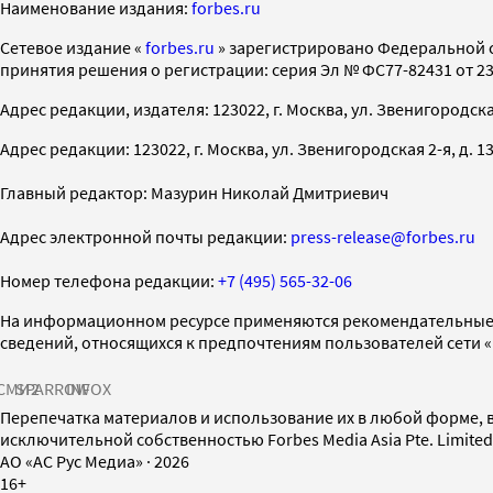
Наименование издания:
forbes.ru
Cетевое издание «
forbes.ru
» зарегистрировано Федеральной 
принятия решения о регистрации: серия Эл № ФС77-82431 от 23 
Адрес редакции, издателя: 123022, г. Москва, ул. Звенигородская 2-
Адрес редакции: 123022, г. Москва, ул. Звенигородская 2-я, д. 13, с
Главный редактор: Мазурин Николай Дмитриевич
Адрес электронной почты редакции:
press-release@forbes.ru
Номер телефона редакции:
+7 (495) 565-32-06
На информационном ресурсе применяются рекомендательные 
сведений, относящихся к предпочтениям пользователей сети 
СМИ2
SPARROW
INFOX
Перепечатка материалов и использование их в любой форме, в
исключительной собственностью Forbes Media Asia Pte. Limite
AO «АС Рус Медиа»
·
2026
16+