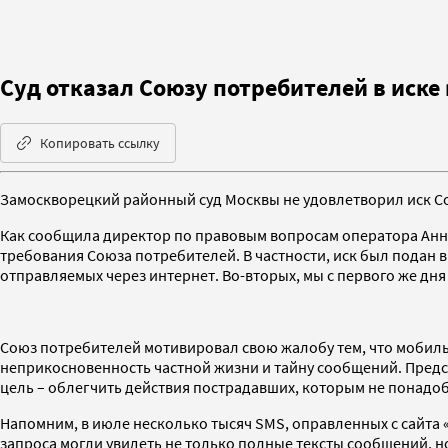
Суд отказал Союзу потребителей в иске
Копировать ссылку
Замоскворецкий районный суд Москвы не удовлетворил иск С
Как сообщила директор по правовым вопросам оператора Анна
требования Союза потребителей. В частности, иск был подан 
отправляемых через интернет. Во-вторых, мы с первого же дн
Союз потребителей мотивировал свою жалобу тем, что моби
неприкосновенность частной жизни и тайну сообщений. Предсе
цель – облегчить действия пострадавших, которым не понадоби
Напомним, в июле несколько тысяч SMS, оправленных с сайта
запроса могли увидеть не только полные тексты сообщений, н