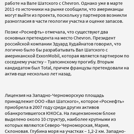
работе на Вале Шатского с
Chevron
. Однако уже в марте
2011-го источники на рынке сообщили, что американцы
могут выйти из проекта, поскольку у партнеров возникли
разногласия в части геологии участка и оценке запасов.
Позже «Роснефть» отмечала, что существуют два
основных претендента на место
Chevron
. Президент
российской компании Эдуард Худайнатов говорил, что
логично было бы разрабатывать Вал Шатского с
американской
ExxonMobil
, которая является партнером по
соседнему участку – Туапсинскому прогибу. Вторым
кандидатом был
Total
, причем французы претендовали на
актив еще несколько лет назад.
Лицензия на Западно-Черноморскую площадь
принадлежит ООО «Вал Шатского», которое «Роснефть»
приобрела в 2007 году среди других активов
обанкротившегося ЮКОСа. На лицензионном блоке
выделено около 10 структур, наиболее крупными из
которых являются Северо-Черноморская, Мария,
Склоновая. Глубина моря на участках – 1,2-2 км. Западно-