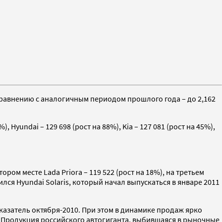
сравнению с аналогичным периодом прошлого года – до 2,162
 Hyundai – 129 698 (рост на 88%), Kia – 127 081 (рост на 45%),
ром месте Lada Priora – 119 522 (рост на 18%), на третьем
тился Hyundai Solaris, который начал выпускаться в январе 2011
азатель октября-2010.
При этом в динамике продаж ярко
 Продукция российского автогиганта, выбившаяся в рыночные