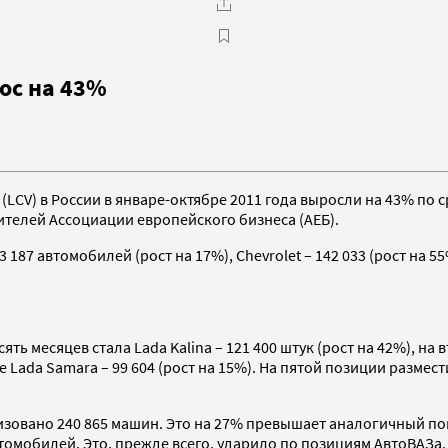
ос на 43%
LCV) в России в январе-октябре 2011 года выросли на 43% по 
ителей Ассоциации европейского бизнеса (АЕБ).
87 автомобилей (рост на 17%), Chevrolet – 142 033 (рост на 55%),
месяцев стала Lada Kalina – 121 400 штук (рост на 42%), на вто
те Lada Samara – 99 604 (рост на 15%). На пятой позиции размес
зовано 240 865 машин. Это на 27% превышает аналогичный пок
омобилей. Это, прежде всего, ударило по позициям АвтоВАЗа.