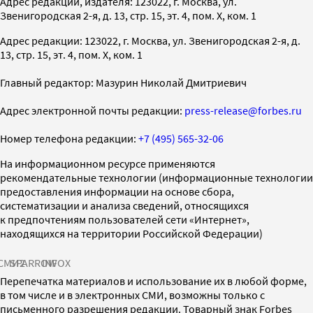
Адрес редакции, издателя: 123022, г. Москва, ул.
Звенигородская 2-я, д. 13, стр. 15, эт. 4, пом. X, ком. 1
Адрес редакции: 123022, г. Москва, ул. Звенигородская 2-я, д.
13, стр. 15, эт. 4, пом. X, ком. 1
Главный редактор: Мазурин Николай Дмитриевич
Адрес электронной почты редакции:
press-release@forbes.ru
Номер телефона редакции:
+7 (495) 565-32-06
На информационном ресурсе применяются
рекомендательные технологии (информационные технологии
предоставления информации на основе сбора,
систематизации и анализа сведений, относящихся
к предпочтениям пользователей сети «Интернет»,
находящихся на территории Российской Федерации)
СМИ2
SPARROW
INFOX
Перепечатка материалов и использование их в любой форме,
в том числе и в электронных СМИ, возможны только с
письменного разрешения редакции. Товарный знак Forbes