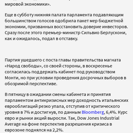
мировой экономики».
Еще в субботу нижняя палата парламента подавляющим
большинством голосов одобрила пакет мер бюджетной
экономии, призванных восстановить доверие инвесторов.
Сразу после этого премьер-министр Сильвио Берлускони,
как и ожидалось, подал в отставку.
Партия ушедшего с поста главы правительства магната
«Народ свободы», со своей стороны, в воскресенье
согласилась поддержать кабинет под руководством
Монти, но при условии проведения досрочных выборов в
обозримой перспективе.
В пятницу в ожидании смены кабинета и принятия
парламентом антикризисных мер доходность итальянских
еврооблигаций резко упала, отступив от критического
уровня в 7% и достигнув, по данным
Bloomberg
, 6,4%. Курс
евро и рынки акций выросли. Так,
Dow
Jones
Industrial
Average
на фоне перспектив разрешения кризиса в
еврозоне поднялся на 2,2%.