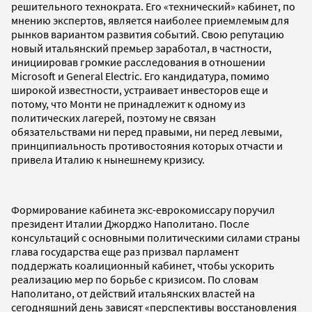
решительного технократа. Его «технический» кабинет, по
мнению экспертов, является наиболее приемлемым для
рынков вариантом развития событий. Свою репутацию
новый итальянский премьер заработал, в частности,
инициировав громкие расследования в отношении
Microsoft и
General
Electric
. Его кандидатура, помимо
широкой известности, устраивает инвесторов еще и
потому, что Монти не принадлежит к одному из
политических лагерей, поэтому не связан
обязательствами ни перед правыми, ни перед левыми,
принципиальность противостояния которых отчасти и
привела Италию к нынешнему кризису.
Формирование кабинета экс-еврокомиссару поручил
президент Италии Джорджо Наполитано. После
консультаций с основными политическими силами страны
глава государства еще раз призвал парламент
поддержать коалиционный кабинет, чтобы ускорить
реализацию мер по борьбе с кризисом. По словам
Наполитано, от действий итальянских властей на
сегодняшний день зависят «перспективы восстановления