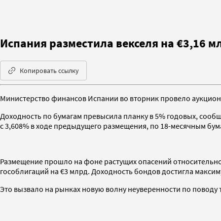
Испания разместила векселя на €3,16 м
Копировать ссылку
Министерство финансов Испании во вторник провело аукцион п
Доходность по бумагам превысила планку в 5% годовых, сообщ
с 3,608% в ходе предыдущего размещения, по 18-месячным бума
Размещение прошло на фоне растущих опасений относительно
гособлигаций на €3 млрд. Доходность бондов достигла максиму
Это вызвало на рынках новую волну неуверенности по поводу 