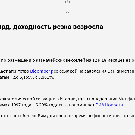
лрд, доходность резко возросла
о размещению казначейских векселей на 12 и 18 месяцев на об
ает агентство
Bloomberg
со ссылкой на заявления Банка Испан
гам – до 5,159% с 3,801%.
 экономической ситуации в Италии, где в понедельник Минфи
ма с 1997 года – 6,29% годовых, напоминает
РИА Новости
.
того, способен ли Рим длительное время рефинансировать свой