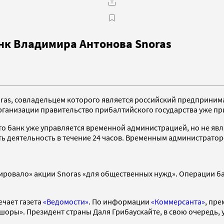
нк Владимира Антонова Snoras
ras, совладельцем которого является российский предприним
рганизации правительство прибалтийского государства уже п
что банк уже управляется временной администрацией, но не я
 деятельность в течение 24 часов. Временным администратор
ировало» акции Snoras «для общественных нужд». Операции б
ечает газета
«Ведомости»
. По информации
«Коммерсанта»
, пр
оры». Президент страны Даля Грибаускайте, в свою очередь, у