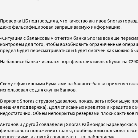
Проверка ЦБ подтвердила, что качество активов Snoras горазд
даже фальсифицировал запрашиваемую информацию.
«Ситуация с балансовым отчетом банка Snoras все еще перес
контролем для того, чтобы возобновить ограниченные операци
предел будет пересматриваться и будет смягчен как можно быст
На балансе банка числился портфель фиктивных бумаг на €290 
Схему с фиктивными бумагами на балансе банка применял вкл
использовал ее для скупки банков.
В кризис Snoras с трудом удавалось показывать небольшую при
внешняя поддержка). Доля списанных кредитов и кредитов с 9
недостаточно. Объем непокрытых резервами плохих активов пр
Антонов и другой совладелец Snoras Раймондас Баранаускас в
финансового положения страны, пообещав «использовать все и
репрессиями, а другой совладелец – «ограблением».