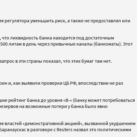
ия регулятора уменьшить риск, а также не предоставлял или
, что ликвидность банка находится под достаточным
 500 литам в день через привычные каналы (банкоматы). Этот
прос в эти страны показал, что этих бумаг там нет.
ин и, как выявили проверки ЦБ РФ, впоследствии не раз
шие рейтинг банка до уровня «В-» (банку может потребоваться
 резервов на возможные потери у банка было явно
вия властей «демонстративной акцией», вызванной ухудшением
ранаускас в разговоре с Reuters назвал это политическими