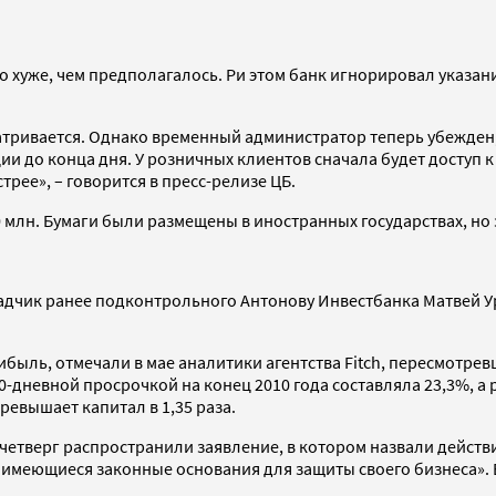
о хуже, чем предполагалось. Ри этом банк игнорировал указан
матривается. Однако временный администратор теперь убежден
и до конца дня. У розничных клиентов сначала будет доступ к
рее», – говорится в пресс-релизе ЦБ.
млн. Бумаги были размещены в иностранных государствах, но за
адчик ранее подконтрольного Антонову Инвестбанка Матвей Ур
быль, отмечали в мае аналитики агентства Fitch, пересмотрев
0-дневной просрочкой на конец 2010 года составляла 23,3%, а
евышает капитал в 1,35 раза.
 четверг распространили заявление, в котором назвали дейст
меющиеся законные основания для защиты своего бизнеса». Ба