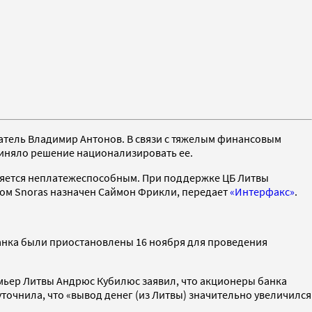
атель Владимир Антонов. В связи с тяжелым финансовым
риняло решение национализировать ее.
вляется неплатежеспособным. При поддержке ЦБ Литвы
ом Snoras назначен Саймон Фрикли, передает
«Интерфакс»
.
анка были приостановлены 16 ноября для проведения
емьер Литвы Андрюс Кубилюс заявил, что акционеры банка
точнила, что «вывод денег (из Литвы) значительно увеличился