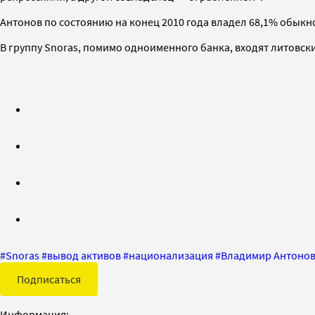
Антонов по состоянию на конец 2010 года владел 68,1% обык
В группу Snoras, помимо одноименного банка, входят литовский
#
Snoras
#
вывод активов
#
национализация
#
Владимир Антоно
Подписаться
Информация: