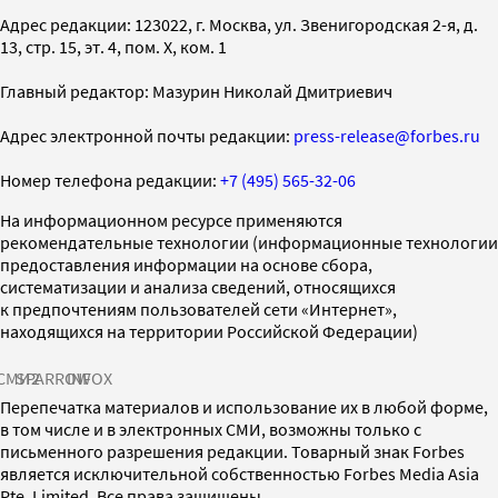
Адрес редакции: 123022, г. Москва, ул. Звенигородская 2-я, д.
13, стр. 15, эт. 4, пом. X, ком. 1
Главный редактор: Мазурин Николай Дмитриевич
Адрес электронной почты редакции:
press-release@forbes.ru
Номер телефона редакции:
+7 (495) 565-32-06
На информационном ресурсе применяются
рекомендательные технологии (информационные технологии
предоставления информации на основе сбора,
систематизации и анализа сведений, относящихся
к предпочтениям пользователей сети «Интернет»,
находящихся на территории Российской Федерации)
СМИ2
SPARROW
INFOX
Перепечатка материалов и использование их в любой форме,
в том числе и в электронных СМИ, возможны только с
письменного разрешения редакции. Товарный знак Forbes
является исключительной собственностью Forbes Media Asia
Pte. Limited. Все права защищены.