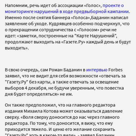
Напомним, речь идет об ассоциации «Голос»,
проекте о
мониторинге нарушений в ходе предвыборной кампании
.
Именно после снятия баннера «Голоса»,Баданин написал
заявление об уходе. Кудрявцев особенно подчеркнул, что
о прекращении сотрудничества с «Голосом» речи не
идет: «заметки, построенные на "Карте Нарушений",
продолжают выходить на «Газете.Ру» каждый день и будут
выходить».
В свою очередь, сам Роман Баданин в
интервью
Forbes
заявил, что не видит для себя возможности «отвечать за
"Газету.Ру" без карты, а также отвечать за освещение
выборов 4 декабря, не будучи уверенным, что повестка
дня будет определяться» не им.
Он также предположил, что на главного редактора
издания Михаила Котова может оказываться давление
сверху. «Воля сверху доносится до нас через главного
редактора. По тому, что доносится, я вижу, что ему
приходится тяжело. И ценю его желание сохранить
"Газету.Ру" хоть в каком-то виде», - заявил Баданин.