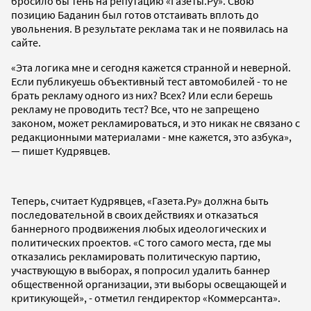
бросило бы тень на репутацию «Газеты.Ру». Свою
позицию Баданин был готов отстаивать вплоть до
увольнения. В результате реклама так и не появилась на
сайте.
«Эта логика мне и сегодня кажется странной и неверной.
Если публикуешь объективный тест автомобилей - то не
брать рекламу одного из них? Всех? Или если берешь
рекламу не проводить тест? Все, что не запрещено
законом, может рекламироваться, и это никак не связано с
редакционными материалами - мне кажется, это азбука»,
— пишет Кудрявцев.
Теперь, считает Кудрявцев, «Газета.Ру» должна быть
последовательной в своих действиях и отказаться
баннерного продвижения любых идеологических и
политических проектов. «С того самого места, где мы
отказались рекламировать политическую партию,
участвующую в выборах, я попросил удалить баннер
общественной организации, эти выборы освещающей и
критикующей», - отметил гендиректор «Коммерсанта».