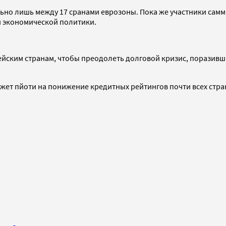
но лишь между 17 сранами еврозоны. Пока же участники самм
й экономической политики.
ским странам, чтобы преодолеть долговой кризис, поразивши
может пйоти на понижение кредитных рейтингов почти всех стр