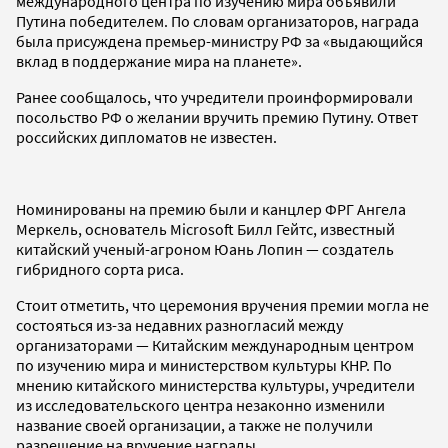
международного центра по изучению мира объявили
Путина победителем. По словам организаторов, награда
была присуждена премьер-министру РФ за «выдающийся
вклад в поддержание мира на планете».
Ранее сообщалось, что учредители проинформировали
посольство РФ о желании вручить премию Путину. Ответ
российских дипломатов не известен.
Номинированы на премию были и канцлер ФРГ Ангела
Меркель, основатель Microsoft Билл Гейтс, известный
китайский ученый-агроном Юань Лопин — создатель
гибридного сорта риса.
Стоит отметить, что церемония вручения премии могла не
состояться из-за недавних разногласий между
организаторами — Китайским международным центром
по изучению мира и министерством культуры КНР. По
мнению китайского министерства культуры, учредители
из исследовательского центра незаконно изменили
название своей организации, а также не получили
разрешение на вручение награды.