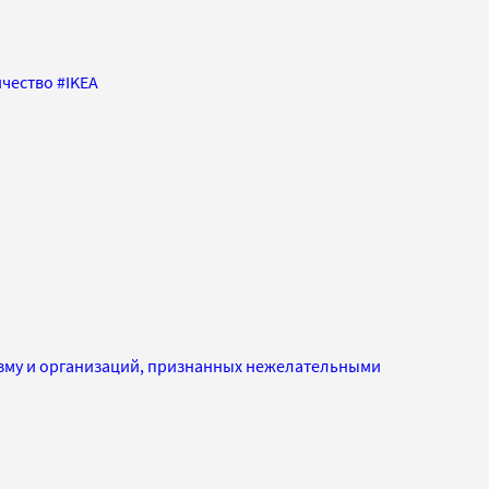
чество
#
IKEA
изму и организаций, признанных нежелательными