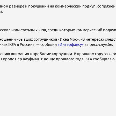
пном размере и покушении на коммерческий подкуп, сопряженн
м.
скольким статьям УК РФ, среди которых коммерческий подкуп
тношении «бывших сотрудников «Икеа Мос». «В интересах след
ках IKEA в России», — сообщил
«Интерфаксу»
в пресс-службе.
ению внимания к проблеме коррупции. В прошлом году за «лоя
 Европе Пер Кауфман. В конце прошлого года IKEA сообщила о