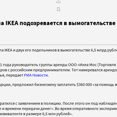
а IKEA подозревается в вымогательстве
IKEA и двух его подельников в вымогательстве 6,5 млрд рубл
1 года руководитель группы аренды ООО «Икеа Мос (Торговля
воров с российским предпринимателем. Тот намеревался аренд
ья, передает
РИА Новости
.
урции, предложил бизнесмену заплатить $360 000 «за помощь в
братился с заявлением в полицию. После этого он под наблюд
те и времени передачи денег». Во время оперативного экспер
квиваленте в размере 6,5 млн рублей».