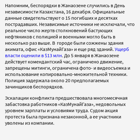
Напомним, беспорядки в Жанаозене случились в День
независимости Казахстана, 16 декабря. Официальные
данные свидетельствуют о 15 погибших и десятках
пострадавших. Независимые источники не исключали, что
реальное число жертв столкновений бастующих
нефтяников с полицией и военными могло быть в
несколько раз выше. В городе были сожжены здания
акимата, офис «КазМунайГаза» и еще ряд зданий.
Ущерб
власти оценили в $13 млн
. До 5 января в Жанаозене
действует комендантский час, ограничено движение,
запрещены митинги, ограничена фото- и видеосъемка и
использование копировально-множительной техники.
Полиция задержала около 20 предполагаемых
зачинщиков беспорядков.
Эскалации конфликта предшествовала многомесячная
забастовка работников «КазМунайГаза», недовольных
уровнем зарплаты и условиями труда. Судом акция
протеста была признана незаконной, а ее участники
уволены из компании.