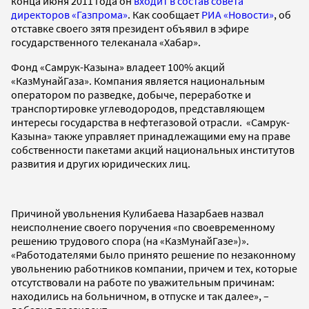
конца июня 2011 года он
входит в состав совета
директоров «Газпрома»
. Как сообщает
РИА «Новости»
, об
отставке своего зятя президент объявил в эфире
государственного телеканала «Хабар».
Фонд «Самрук-Казына» владеет 100% акций
«КазМунайГаза». Компания является национальным
оператором по разведке, добыче, переработке и
транспортировке углеводородов, представляющем
интересы государства в нефтегазовой отрасли. «Самрук-
Казына» также управляет принадлежащими ему на праве
собственности пакетами акций национальных институтов
развития и других юридических лиц.
Причиной увольнения Кулибаева Назарбаев назвал
неисполнение своего поручения «по своевременному
решению трудового спора (на «КазМунайГазе»)».
«Работодателями было принято решение по незаконному
увольнению работников компании, причем и тех, которые
отсутствовали на работе по уважительным причинам:
находились на больничном, в отпуске и так далее», –