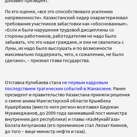
добавил президент.
По его оценке, «все это способствовало усилению
напряженности». Казахстанский лидер охарактеризовал
требования участников забастовки как «обоснованные».
«Если и были нарушения трудовой дисциплины со
стороны работников, работодателям не надо было
забывать, что это наши граждане, и они не свалились с
Луны, их надо было выслушать и по возможности
максимально поддержать, чего, к сожалению, не было
сделано», – признал глава государства.
Отставка Кулибаева стала
не первым кадровым
последствием трагических событий в Жанаозене
. Ранее
президент и правительство Казахстана приняли решения
о смене акима Мангистауской области Крымбека
Кушербаева (вместо него регион возглавил Бауржан
Мухамеджанов, до 2009 года занимавший пост министра
внутренних дел республики) и главы «КазМунайГаза»
Болата Акчулакова (его преемником стал Ляззат Киинов,
до того – вице-министр нефти и газа).