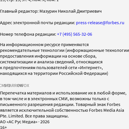
Главный редактор: Мазурин Николай Дмитриевич
Адрес электронной почты редакции:
press-release@forbes.ru
Номер телефона редакции:
+7 (495) 565-32-06
На информационном ресурсе применяются
рекомендательные технологии (информационные технологии
предоставления информации на основе сбора,
систематизации и анализа сведений, относящихся
к предпочтениям пользователей сети «Интернет»,
находящихся на территории Российской Федерации)
СМИ2
SPARROW
INFOX
Перепечатка материалов и использование их в любой форме,
в том числе и в электронных СМИ, возможны только с
письменного разрешения редакции. Товарный знак Forbes
является исключительной собственностью Forbes Media Asia
Pte. Limited. Все права защищены.
AO «АС Рус Медиа»
·
2026
16+