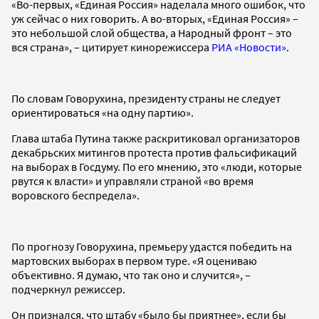
«Во-первых, «Единая Россия» наделала много ошибок, что
уж сейчас о них говорить. А во-вторых, «Единая Россия» –
это небольшой слой общества, а Народный фронт – это
вся страна», – цитирует кинорежиссера
РИА «Новости»
.
По словам Говорухина, президенту страны не следует
ориентироваться «на одну партию».
Глава штаба Путина также раскритиковал организаторов
декабрьских митингов протеста против фальсификаций
на выборах в Госдуму. По его мнению, это «люди, которые
рвутся к власти» и управляли страной «во время
воровского беспредела».
По прогнозу Говорухина, премьеру удастся победить на
мартовских выборах в первом туре. «Я оцениваю
объективно. Я думаю, что так оно и случится», –
подчеркнул режиссер.
Он признался, что штабу «было бы приятнее», если бы