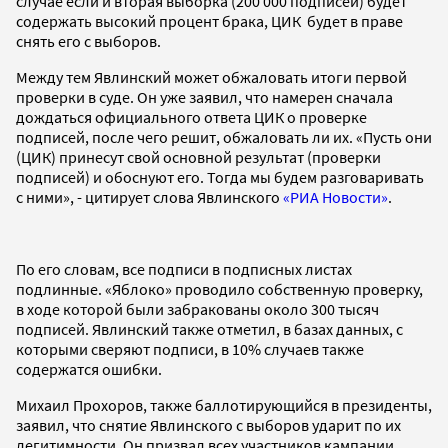
случае если и вторая выборка (200 000 подписей) будет
содержать высокий процент брака, ЦИК будет в праве
снять его с выборов.
Между тем Явлинский может обжаловать итоги первой
проверки в суде. Он уже заявил, что намерен сначала
дождаться официального ответа ЦИК о проверке
подписей, после чего решит, обжаловать ли их. «Пусть они
(ЦИК) принесут свой основной результат (проверки
подписей) и обоснуют его. Тогда мы будем разговаривать
с ними», - цитирует слова Явлинского
«РИА Новости»
.
По его словам, все подписи в подписных листах
подлинные. «Яблоко» проводило собственную проверку,
в ходе которой были забракованы около 300 тысяч
подписей. Явлинский также отметил, в базах данных, с
которыми сверяют подписи, в 10% случаев также
содержатся ошибки.
Михаил Прохоров, также баллотирующийся в президенты,
заявил, что снятие Явлинского с выборов ударит по их
легитимности. Он призвал всех участников кампании