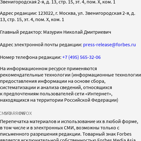
Звенигородская 2-я, д. 13, стр. 15, эт. 4, пом. X, ком. 1
Адрес редакции: 123022, г. Москва, ул. Звенигородская 2-я, д.
13, стр. 15, эт. 4, пом. X, ком. 1
Главный редактор: Мазурин Николай Дмитриевич
Адрес электронной почты редакции:
press-release@forbes.ru
Номер телефона редакции:
+7 (495) 565-32-06
На информационном ресурсе применяются
рекомендательные технологии (информационные технологии
предоставления информации на основе сбора,
систематизации и анализа сведений, относящихся
к предпочтениям пользователей сети «Интернет»,
находящихся на территории Российской Федерации)
СМИ2
SPARROW
INFOX
Перепечатка материалов и использование их в любой форме,
в том числе и в электронных СМИ, возможны только с
письменного разрешения редакции. Товарный знак Forbes
является исключительной собственностью Forbes Media Asia