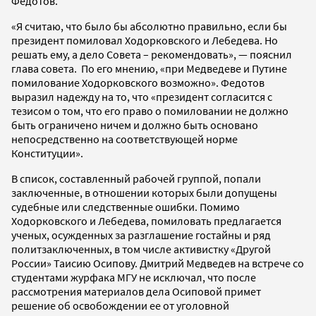
Федотов.
«Я считаю, что было бы абсолютно правильно, если бы
президент помиловал Ходорковского и Лебедева. Но
решать ему, а дело Совета – рекомендовать», — пояснил
глава совета. По его мнению, «при Медведеве и Путине
помилование Ходорковского возможно». Федотов
выразил надежду на то, что «президент согласится с
тезисом о том, что его право о помиловании не должно
быть ограничено ничем и должно быть основано
непосредственно на соответствующей норме
Конституции».
В список, составленный рабочей группой, попали
заключенные, в отношении которых были допущены
судебные или следственные ошибки. Помимо
Ходорковского и Лебедева, помиловать предлагается
ученых, осужденных за разглашение гостайны и ряд
политзаключенных, в том числе активистку «Другой
России» Таисию Осипову. Дмитрий Медведев на встрече со
студентами журфака МГУ не исключал, что после
рассмотрения материалов дела Осиповой примет
решение об освобождении ее от уголовной