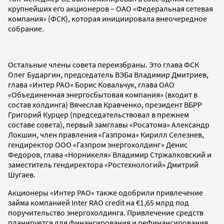
крупнейших его акционеров – ОАО «Федеральная сетевая
компания» (ФСК), которая инициировала внеочередное
собрание.
Остальные члены совета переизбраны. Это глава ФСК
Олег Бударгин, председатель ВЭБа Владимир Дмитриев,
глава «Интер РАО» Борис Ковальчук, глава ОАО
«Объединенная энергосбытовая компания» (входит в
состав холдинга) Вячеслав Кравченко, президент ВБРР
Григорий Курцер (председательствовал в прежнем
составе совета), первый замглавы «Росатома» Александр
Локшин, член правления «Газпрома» Кирилл Селезнев,
гендиректор ООО «Газпром энергохолдинг» Денис
Федоров, глава «Норникеля» Владимир Стржалковский и
заместитель гендиректора «Ростехнологий» Дмитрий
Шугаев.
Акционеры «Интер РАО» также одобрили привлечение
займа компанией Inter RAO credit на €1,65 млрд под
поручительство энергохолдинга. Привлечение средств
планируется для финансирования и рефинансирования