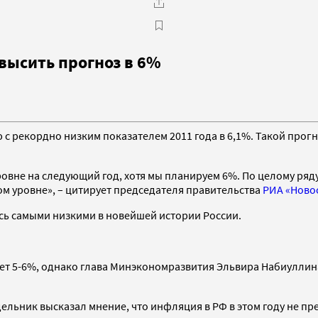
высить прогноз в 6%
 с рекордно низким показателем 2011 года в 6,1%. Такой прог
ровне на следующий год, хотя мы планируем 6%. По целому ряд
ком уровне», – цитирует председателя правительства
РИА «Ново
ись самыми низкими в новейшей истории России.
ет 5-6%, однако глава Минэкономразвития Эльвира Набиуллин
ельник высказал мнение, что инфляция в РФ в этом году не пр