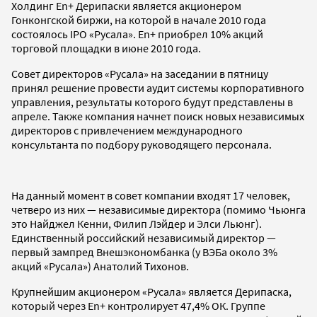
Холдинг En+ Дерипаски является акционером
Гонконгской биржи, на которой в начале 2010 года
состоялось IPO «Русала». En+ приобрел 10% акций
торговой площадки в июне 2010 года.
Совет директоров «Русала» на заседании в пятницу
принял решение провести аудит системы корпоративного
управления, результаты которого будут представлены в
апреле. Также компания начнет поиск новых независимых
директоров с привлечением международного
консультанта по подбору руководящего персонала.
На данный момент в совет компании входят 17 человек,
четверо из них — независимые директора (помимо Чьюнга
это Найджел Кенни, Филип Лэйдер и Элси Льюнг).
Единственный российский независимый директор —
первый зампред Внешэкономбанка (у ВЭБа около 3%
акций «Русала») Анатолий Тихонов.
Крупнейшим акционером «Русала» является Дерипаска,
который через En+ контролирует 47,4% ОК. Группе