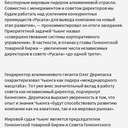
бесспорным мировым лидером алюминиевой отрасли.
Совместно с менеджментом и советом директоров мы
будем работать над усилением конкурентных
преимуществ «Русала» для вывода компании на новый
этап развития», — прокомментировал он итоги заседания.
Приоритетной задачей Чьюнг назвал
«совершенствование системы корпоративного
управления». В частности, в планах у главы Гонконгской
товарной биржи — увеличение числа независимых
директоров в совете «Русала» «до одной трети».
Гендиректор алюминиевого гиганта Олег Дерипаска
охарактеризовал Чьюнга как лидера «международного
масштаба». Тот уже внес значительный вклад в работу
совета как независимый директор, подчеркнул
бизнесмен. Дерипаска выразил уверенность в том, что
опыт и знания Чьюнга «будут способствовать развитию
компании как на азиатских, так и на мировых рынках».
Мировой судья Чьюнг является председателем
Гонконгской товарной биржи и Совета Гонконгского