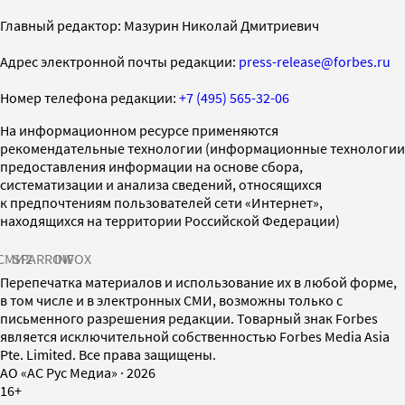
Главный редактор: Мазурин Николай Дмитриевич
Адрес электронной почты редакции:
press-release@forbes.ru
Номер телефона редакции:
+7 (495) 565-32-06
На информационном ресурсе применяются
рекомендательные технологии (информационные технологии
предоставления информации на основе сбора,
систематизации и анализа сведений, относящихся
к предпочтениям пользователей сети «Интернет»,
находящихся на территории Российской Федерации)
СМИ2
SPARROW
INFOX
Перепечатка материалов и использование их в любой форме,
в том числе и в электронных СМИ, возможны только с
письменного разрешения редакции. Товарный знак Forbes
является исключительной собственностью Forbes Media Asia
Pte. Limited. Все права защищены.
AO «АС Рус Медиа»
·
2026
16+