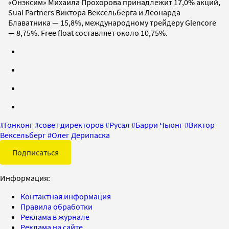
«Онэксим» Михаила Прохорова принадлежит 17,0% акций,
Sual Partners Виктора Вексельберга и Леонарда
Блаватника — 15,8%, международному трейдеру Glencore
— 8,75%. Free float составляет около 10,75%.
#
Гонконг
#
совет директоров
#
Русал
#
Барри Чьюнг
#
Виктор
Вексельберг
#
Олег Дерипаска
Подписаться
Информация:
Контактная информация
Правила обработки
Реклама в журнале
Реклама на сайте