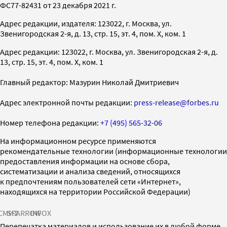
ФС77-82431 от 23 декабря 2021 г.
Адрес редакции, издателя: 123022, г. Москва, ул.
Звенигородская 2-я, д. 13, стр. 15, эт. 4, пом. X, ком. 1
Адрес редакции: 123022, г. Москва, ул. Звенигородская 2-я, д.
13, стр. 15, эт. 4, пом. X, ком. 1
Главный редактор: Мазурин Николай Дмитриевич
Адрес электронной почты редакции:
press-release@forbes.ru
Номер телефона редакции:
+7 (495) 565-32-06
На информационном ресурсе применяются
рекомендательные технологии (информационные технологии
предоставления информации на основе сбора,
систематизации и анализа сведений, относящихся
к предпочтениям пользователей сети «Интернет»,
находящихся на территории Российской Федерации)
СМИ2
SPARROW
INFOX
Перепечатка материалов и использование их в любой форме,