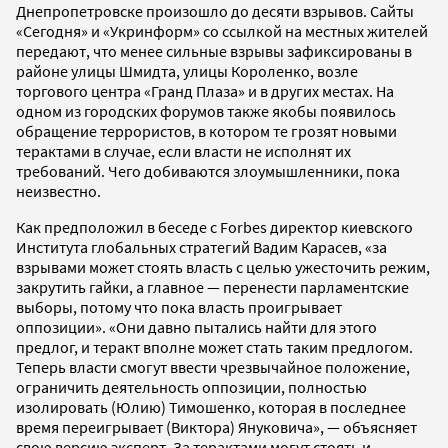
Днепропетровске произошло до десяти взрывов. Сайты
«Сегодня» и «Укринформ» со ссылкой на местных жителей
передают, что менее сильные взрывы зафиксированы в
районе улицы Шмидта, улицы Короленко, возле
торгового центра «Гранд Плаза» и в других местах. На
одном из городских форумов также якобы появилось
обращение террористов, в котором те грозят новыми
терактами в случае, если власти не исполнят их
требований. Чего добиваются злоумышленники, пока
неизвестно.
Как предположил в беседе с Forbes директор киевского
Института глобальных стратегий Вадим Карасев, «за
взрывами может стоять власть с целью ужесточить режим,
закрутить гайки, а главное — перенести парламентские
выборы, потому что пока власть проигрывает
оппозиции». «Они давно пытались найти для этого
предлог, и теракт вполне может стать таким предлогом.
Теперь власти смогут ввести чрезвычайное положение,
ограничить деятельность оппозиции, полностью
изолировать (Юлию) Тимошенко, которая в последнее
время переигрывает (Виктора) Януковича», — объясняет
свою версию эксперт. За терактами могут стоять и