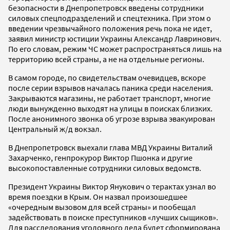
безопасности в Днепропетровск введены сотрудники
силовых спецподразделений и спецтехника. При этом о
введении чрезвычайного положения речь пока не идет,
заявил министр юстиции Украины Александр Лавринович.
По его словам, режим ЧС может распространяться лишь на
территорию всей страны, а не на отдельные регионы.
В самом городе, по свидетельствам очевидцев, вскоре
после серии взрывов началась паника среди населения.
Закрываются магазины, не работает транспорт, многие
люди вынужденно выходят на улицы в поисках близких.
После анонимного звонка об угрозе взрыва эвакуирован
Центральный ж/д вокзал.
В Днепропетровск выехали глава МВД Украины Виталий
Захарченко, генпрокурор Виктор Пшонка и другие
высокопоставленные сотрудники силовых ведомств.
Президент Украины Виктор Янукович о терактах узнал во
время поездки в Крым. Он назвал произошедшее
«очередным вызовом для всей страны» и пообещал
задействовать в поиске преступников «лучших сыщиков».
Для расследования уголовного дела будет сформирована