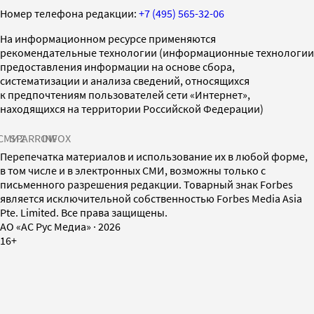
Номер телефона редакции:
+7 (495) 565-32-06
На информационном ресурсе применяются
рекомендательные технологии (информационные технологии
предоставления информации на основе сбора,
систематизации и анализа сведений, относящихся
к предпочтениям пользователей сети «Интернет»,
находящихся на территории Российской Федерации)
СМИ2
SPARROW
INFOX
Перепечатка материалов и использование их в любой форме,
в том числе и в электронных СМИ, возможны только с
письменного разрешения редакции. Товарный знак Forbes
является исключительной собственностью Forbes Media Asia
Pte. Limited. Все права защищены.
AO «АС Рус Медиа»
·
2026
16+