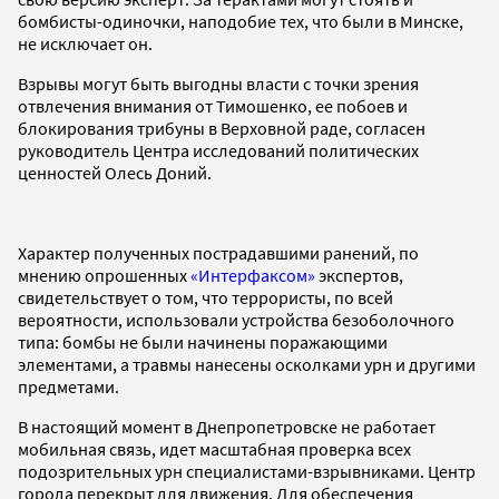
бомбисты-одиночки, наподобие тех, что были в Минске,
не исключает он.
Взрывы могут быть выгодны власти с точки зрения
отвлечения внимания от Тимошенко, ее побоев и
блокирования трибуны в Верховной раде, согласен
руководитель Центра исследований политических
ценностей Олесь Доний.
Характер полученных пострадавшими ранений, по
мнению опрошенных
«Интерфаксом»
экспертов,
свидетельствует о том, что террористы, по всей
вероятности, использовали устройства безоболочного
типа: бомбы не были начинены поражающими
элементами, а травмы нанесены осколками урн и другими
предметами.
В настоящий момент в Днепропетровске не работает
мобильная связь, идет масштабная проверка всех
подозрительных урн специалистами-взрывниками. Центр
города перекрыт для движения. Для обеспечения