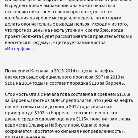
В среднегодовом выражении она может оказаться
несколько ниже, чем в нашем прогнозе, но это те
колебания на уровне месяца или недель, по которым
делать окончательные выводы нельзя. Исходим из того,
что прогноз цены на нефть уточним к сентябрю, когда
проект бюджета будет рассматриваться правительством и
вноситься в Госдуму», – цитирует замминистра
«Интерфакс»
.
По мнению Клепача, в 2013-2014 гг. цена на нефть
окажется выше официального прогноза ($97 на 2013 и
$101 на 2014 годы) и составит порядка $110 за баррель.
Стоимость Urals с начала года составила в среднем $116,8
за баррель. Прогноз МЭР «предполагал, что цена на нефть
начнет снижаться и до конца 2012 года снизиться
примерно до $102 за баррель – соответственно, это
давало среднегодовую оценку в $115», пояснил замглавы
ведомства Эльвиры Набиуллиной. Однако пока
сохраняется «достаточно сильная неопределенность»,
признал чиновник.