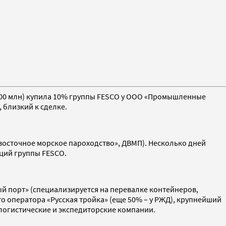
$900 млн) купила 10% группы FESCO у ООО «Промышленные
 близкий к сделке.
осточное морское пароходство», ДВМП). Несколько дней
кций группы FESCO.
вый порт» (специализируется на перевалке контейнеров,
о оператора «Русская тройка» (еще 50% – у РЖД), крупнейший
логистические и экспедиторские компании.