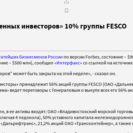
енных инвесторов» 10% группы FESCO
огатейших бизнесменов России
по версии Forbes, состояние – 
яние – $500 млн), сообщил
«Интерфакс»
со ссылкой на источник,
ов" может быть закрыта на этой неделе», - сказал он.
есторы» принадлежит 56% акций группы FESCO (ОАО «Дальнев
мма» ведет переговоры с Генераловым о выкупе всех его 56% а
 млн, в ее активы входят: ОАО «Владивостокский морской торго
включая 4 ледокола), 50% уставного капитала железнодорожног
Дальрефтранс», 21,2% акций ОАО «Трансконтейнер», а также 