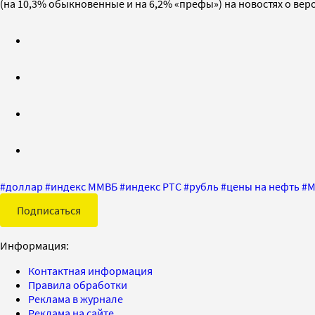
(на 10,3% обыкновенные и на 6,2% «префы») на новостях о ве
#
доллар
#
индекс ММВБ
#
индекс РТС
#
рубль
#
цены на нефть
#
М
Подписаться
Информация:
Контактная информация
Правила обработки
Реклама в журнале
Реклама на сайте