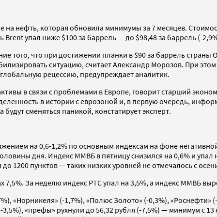
ие на нефть, которая обновила минимумы за 7 месяцев. Стоимо
ь Brent упал ниже $100 за баррель — до $98,48 за баррель (-2,9%
ние того, что при достижении планки в $90 за баррель страны 
илизировать ситуацию, считает Александр Морозов. При этом 
 глобальную рецессию, предупреждает аналитик.
ктивы в связи с проблемами в Европе, говорит старший эконом
деленность в истории с еврозоной и, в первую очередь, информ
 будут сменяться паникой, констатирует эксперт.
жением на 0,6-1,2% по основным индексам на фоне негативно
ловины дня. Индекс ММВБ в пятницу снизился на 0,6% и упал ни
 до 1200 пунктов — таких низких уровней не отмечалось с осени
,5%. За неделю индекс РТС упал на 3,5%, а индекс ММВБ вырос
%), «Норникеля» (-1,7%), «Полюс Золото» (-0,3%), «Роснефти» (-
-3,5%), «префы» рухнули до 56,32 рубля (-7,5%) — минимум с 1