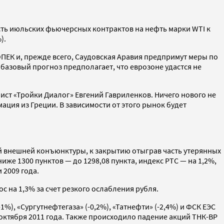
сть июльских фьючерсных контрактов на нефть марки WTI к
).
ОПЕК и, прежде всего, Саудовская Аравия предпримут меры по
базовый прогноз предполагает, что еврозоне удастся не
ист «Тройки Диалог» Евгений Гавриленков. Ничего нового не
ация из Греции. В зависимости от этого рынок будет
й внешней конъюнктуры, к закрытию отыграв часть утерянных
же 1300 пунктов — до 1298,08 пункта, индекс РТС — на 1,2%,
 2009 года.
 на 1,3% за счет резкого ослабления рубля.
1%), «Сургутнефтегаза» (-0,2%), «Татнефти» (-2,4%) и ФСК ЕЭС
3 октября 2011 года. Также происходило падение акций ТНК-BP