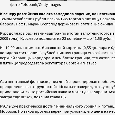
фото Fotobank/Getty Images
К вечеру российская валюта замедлила падение, но негатив
Темпы ослабления рубля к закрытию торгов в пятницу несколь
баррель нефть марки Brent поддерживает негативные ожидани
Курс доллара расчетами «завтра» по итогам валютных торгов в 
2009 года). Курс евро поднялся на 23 копейки — до 41,56 рубля
На 19:00 мск стоимость бивалютной корзины (0,55 доллара и 0
коридора составляет 6 рублей, нижняя граница его сейчас нах
верхней границы коридора, а чем ближе граница, тем активне
в пятницу председатель регулятора Сергей Игнатьев.
Сам негативный фон последних дней спровоцирован проблема
преодолению всех трудностей». Игнатьев заверил, что курс р
приостановится, то российская валюта может даже укрепиться.
завтра еще ниже», пояснил глава ЦБ.
Рубль уже практически достиг минимального уровня, и потенц
Морозов. Но такой прогноз верен при условии, что цены на не