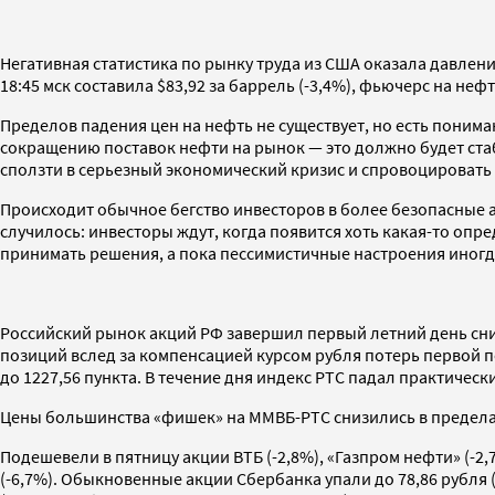
Негативная статистика по рынку труда из США оказала давлен
18:45 мск составила $83,92 за баррель (-3,4%), фьючерс на нефт
Пределов падения цен на нефть не существует, но есть понима
сокращению поставок нефти на рынок — это должно будет стаб
сползти в серьезный экономический кризис и спровоцировать
Происходит обычное бегство инвесторов в более безопасные а
случилось: инвесторы ждут, когда появится хоть какая-то опре
принимать решения, а пока пессимистичные настроения иногда
Российский рынок акций РФ завершил первый летний день сни
позиций вслед за компенсацией курсом рубля потерь первой по
до 1227,56 пункта. В течение дня индекс РТС падал практически
Цены большинства «фишек» на ММВБ-РТС снизились в пределах 7
Подешевели в пятницу акции ВТБ (-2,8%), «Газпром нефти» (-2,7
(-6,7%). Обыкновенные акции Сбербанка упали до 78,86 рубля (