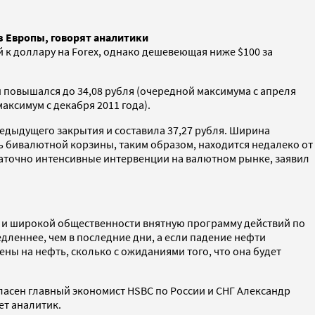
з Европы, говорят аналитики
 к доллару на Forex, однако дешевеющая ниже $100 за
он повышался до 34,08 рубля (очередной максимума с апреля
максимум с декабря 2011 года).
предыдущего закрытия и составила 37,27 рубля. Ширина
сть бивалютной корзины, таким образом, находится недалеко от
таточно интенсивные интервенции на валютном рынке, заявил
у и широкой общественности внятную программу действий по
дленнее, чем в последние дни, а если падение нефти
ены на нефть, сколько с ожиданиями того, что она будет
ласен главный экономист HSBC по России и СНГ Александр
ет аналитик.