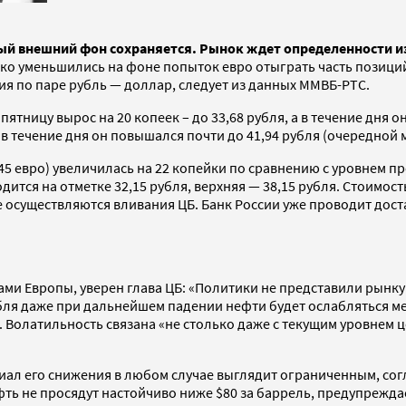
ный внешний фон сохраняется. Рынок ждет определенности и
ко уменьшились на фоне попыток евро отыграть часть позиций
я по паре рубль — доллар, следует из данных ММВБ-РТС.
пятницу вырос на 20 копеек – до 33,68 рубля, а в течение дня 
, в течение дня он повышался почти до 41,94 рубля (очередной 
,45 евро) увеличилась на 22 копейки по сравнению с уровнем 
одится на отметке 32,15 рубля, верхняя — 38,15 рубля. Стоимо
е осуществляются вливания ЦБ. Банк России уже проводит дос
ми Европы, уверен глава ЦБ: «Политики не представили рынк
убля даже при дальнейшем падении нефти будет ослабляться ме
 Волатильность связана «не столько даже с текущим уровнем ц
иал его снижения в любом случае выглядит ограниченным, сог
фть не просядут настойчиво ниже $80 за баррель, предупрежда