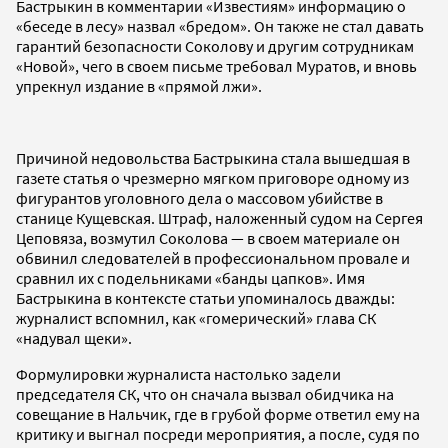
Бастрыкин в комментарии «Известиям» информацию о
«беседе в лесу» назвал «бредом». Он также не стал давать
гарантий безопасности Соколову и другим сотрудникам
«Новой», чего в своем письме требовал Муратов, и вновь
упрекнул издание в «прямой лжи».
Причиной недовольства Бастрыкина стала вышедшая в
газете статья о чрезмерно мягком приговоре одному из
фигурантов уголовного дела о массовом убийстве в
станице Кущевская. Штраф, наложенный судом на Сергея
Цеповяза, возмутил Соколова — в своем материале он
обвинил следователей в профессиональном провале и
сравнил их с подельниками «банды цапков». Имя
Бастрыкина в контексте статьи упоминалось дважды:
журналист вспомнил, как «гомерический» глава СК
«надувал щеки».
Формулировки журналиста настолько задели
председателя СК, что он сначала вызвал обидчика на
совещание в Нальчик, где в грубой форме ответил ему на
критику и выгнал посреди мероприятия, а после, судя по