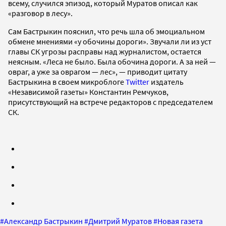
всему, случился эпизод, который Муратов описал как
«разговор в лесу».
Сам Бастрыкин пояснил, что речь шла об эмоциальном
обмене мнениями «у обочины дороги». Звучали ли из уст
главы СК угрозы расправы над журналистом, остается
неясным. «Леса не было. Была обочина дороги. А за ней —
овраг, а уже за оврагом — лес», — приводит цитату
Бастрыкина в своем микроблоге
Twitter
издатель
«Независимой газеты» Константин Ремчуков,
присутствующий на встрече редакторов с председателем
СК.
#
Александр Бастрыкин
#
Дмитрий Муратов
#
Новая газета