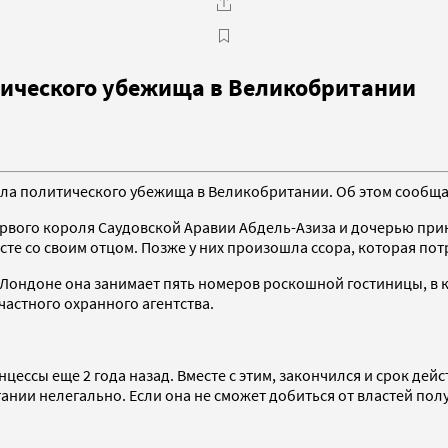
тического убежища в Великобритании
ила политического убежища в Великобритании. Об этом сообщ
ервого короля Саудовской Аравии Абдель-Азиза и дочерью при
сте со своим отцом. Позже у них произошла ссора, которая пот
В Лондоне она занимает пять номеров роскошной гостиницы, в 
астного охранного агентства.
цессы еще 2 года назад. Вместе с этим, закончился и срок дейс
и нелегально. Если она не сможет добиться от властей получе