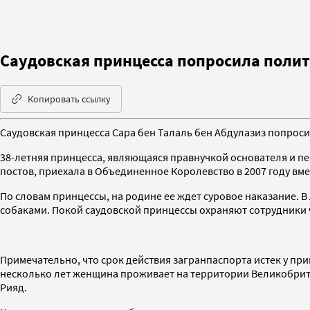
Саудовская принцесса попросила поли
Копировать ссылку
Саудовская принцесса Сара бен Талаль бен Абдулазиз попрос
38-летняя принцесса, являющаяся правнучкой основателя и п
постов, приехала в Объединенное Королевство в 2007 году вме
По словам принцессы, на родине ее ждет суровое наказание. 
собаками. Покой саудовской принцессы охраняют сотрудники ч
Примечательно, что срок действия загранпаспорта истек у прин
несколько лет женщина проживает на территории Великобритани
Рияд.