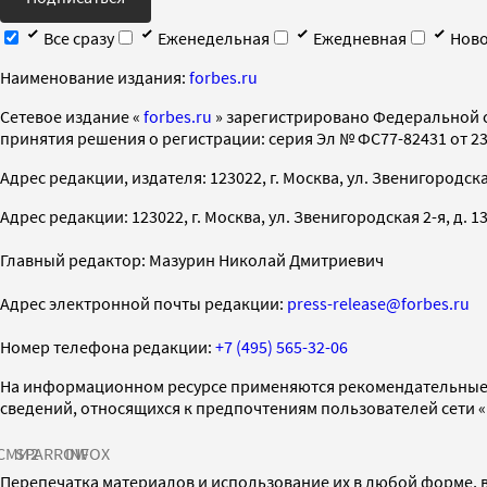
Все сразу
Еженедельная
Ежедневная
Ново
Наименование издания:
forbes.ru
Cетевое издание «
forbes.ru
» зарегистрировано Федеральной 
принятия решения о регистрации: серия Эл № ФС77-82431 от 23 
Адрес редакции, издателя: 123022, г. Москва, ул. Звенигородская 2-
Адрес редакции: 123022, г. Москва, ул. Звенигородская 2-я, д. 13, с
Главный редактор: Мазурин Николай Дмитриевич
Адрес электронной почты редакции:
press-release@forbes.ru
Номер телефона редакции:
+7 (495) 565-32-06
На информационном ресурсе применяются рекомендательные 
сведений, относящихся к предпочтениям пользователей сети 
СМИ2
SPARROW
INFOX
Перепечатка материалов и использование их в любой форме, в