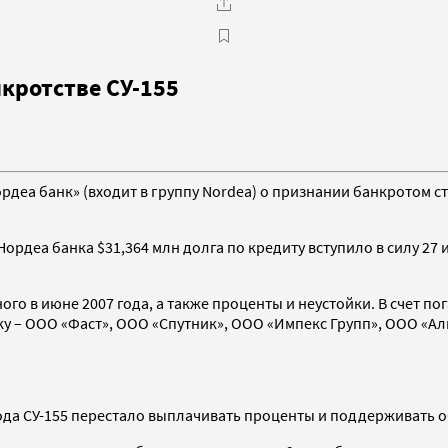
нкротстве СУ-155
деа банк» (входит в группу Nordea) о признании банкротом с
Нордеа банка $31,364 млн долга по кредиту вступило в силу 2
ного в июне 2007 года, а также проценты и неустойки. В счет 
ку – ООО «Фаст», ООО «Спутник», ООО «Импекс Групп», ООО «А
года СУ-155 перестало выплачивать проценты и поддерживать о