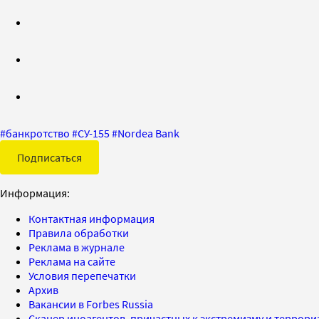
#
банкротство
#
СУ-155
#
Nordea Bank
Подписаться
Информация:
Контактная информация
Правила обработки
Реклама в журнале
Реклама на сайте
Условия перепечатки
Архив
Вакансии в Forbes Russia
Сканер иноагентов, причастных к экстремизму и террор