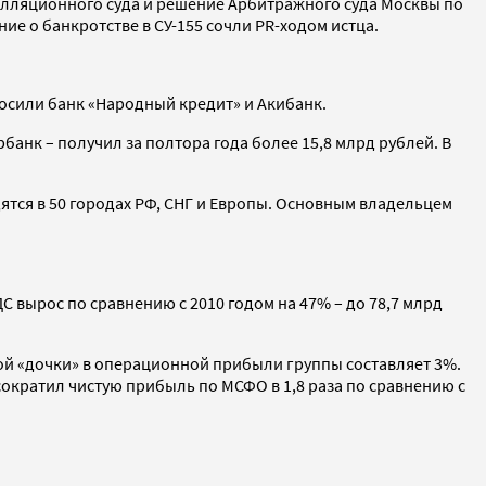
елляционного суда и решение Арбитражного суда Москвы по
ие о банкротстве в СУ-155 сочли PR-ходом истца.
осили банк «Народный кредит» и Акибанк.
банк – получил за полтора года более 15,8 млрд рублей. В
ятся в 50 городах РФ, СНГ и Европы. Основным владельцем
С вырос по сравнению с 2010 годом на 47% – до 78,7 млрд
ской «дочки» в операционной прибыли группы составляет 3%.
сократил чистую прибыль по МСФО в 1,8 раза по сравнению с