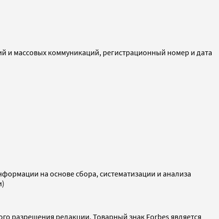
ий и массовых коммуникаций, регистрационный номер и дата
ормации на основе сбора, систематизации и анализа
и)
ого разрешения редакции. Товарный знак Forbes является