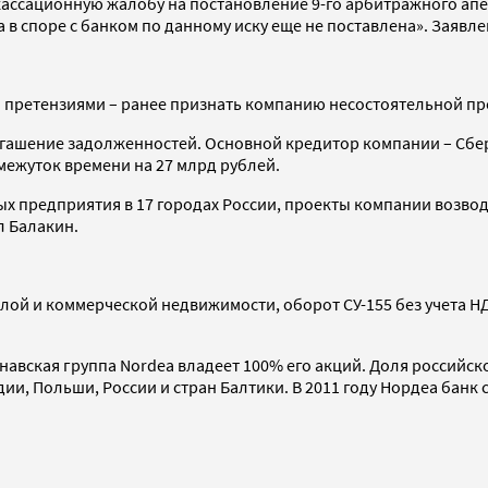
 кассационную жалобу на постановление 9-го арбитражного ап
в споре с банком по данному иску еще не поставлена». Заявлен
 претензиями – ранее признать компанию несостоятельной пр
погашение задолженностей. Основной кредитор компании – Сбер
межуток времени на 27 млрд рублей.
ых предприятия в 17 городах России, проекты компании возвод
л Балакин.
илой и коммерческой недвижимости, оборот СУ-155 без учета НД
динавская группа Nordea владеет 100% его акций. Доля россий
и, Польши, России и стран Балтики. В 2011 году Нордеа банк 