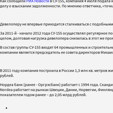
Как сообщили
РИА Новости
в СУ-155, компания 4 июля подала
делу о взыскании задолженности. По мнению ответчика, «точка 
Девелоперу не впервые приходится сталкиваться с подобными
За 2011-й - начало 2012 года СУ-155 осуществлял регулярное 
целом, долговая нагрузка девелопера снизилась в этот же про
В состав группы СУ-155 входят 64 промышленных и строительн
компании является председатель ее совета директоров Михаи
В 2011 году компания построила в России 1,3 млн кв. метров ж
рублей.
Нордеа банк (ранее - Оргрэсбанк) работает с 1994 года. Скан
Nordea работает на рынках Швеции, Дании, Норвегии, Финлянди
показателем годом ранее – до 2,05 млрд рублей.