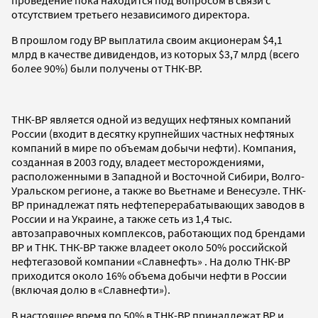
отсутствием третьего независимого директора.
В прошлом году BP выплатила своим акционерам $4,1
млрд в качестве дивидендов, из которых $3,7 млрд (всего
более 90%) были получены от TНК-BP.
ТНК-ВР является одной из ведущих нефтяных компаний
России (входит в десятку крупнейших частных нефтяных
компаний в мире по объемам добычи нефти). Компания,
созданная в 2003 году, владеет месторождениями,
расположенными в Западной и Восточной Сибири, Волго-
Уральском регионе, а также во Вьетнаме и Венесуэле. ТНК-
BP принадлежат пять нефтеперерабатывающих заводов в
России и на Украине, а также сеть из 1,4 тыс.
автозаправочных комплексов, работающих под брендами
BP и ТНК. ТНК-ВР также владеет около 50% российской
нефтегазовой компании «Славнефть» . На долю ТНК-ВР
приходится около 16% объема добычи нефти в России
(включая долю в «Славнефти»).
В настоящее время по 50% в ТНК-ВР принадлежат ВР и