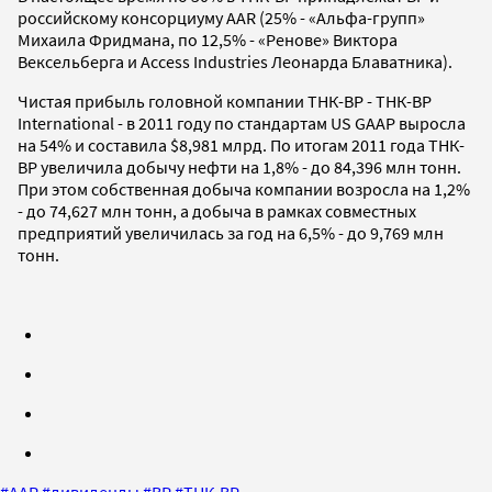
российскому консорциуму AAR (25% - «Альфа-групп»
Михаила Фридмана, по 12,5% - «Ренове» Виктора
Вексельберга и Access Industries Леонарда Блаватника).
Чистая прибыль головной компании ТНК-ВР - ТНК-ВР
International - в 2011 году по стандартам US GAAP выросла
на 54% и составила $8,981 млрд. По итогам 2011 года ТНК-
ВР увеличила добычу нефти на 1,8% - до 84,396 млн тонн.
При этом собственная добыча компании возросла на 1,2%
- до 74,627 млн тонн, а добыча в рамках совместных
предприятий увеличилась за год на 6,5% - до 9,769 млн
тонн.
#
AAR
#
дивиденды
#
BP
#
ТНК-BP