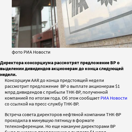
фото РИА Новости
Директора консорциума рассмотрят предложение BP о
выделении дивидендов акционерам до конца следующей
недели.
Консорциум AAR до конца предстоящей недели
рассмотрит предложение BP о выплате акционерам $1
млрд дивидендов с прибыли ТНК-BP, полученной
компанией по итогам года. Об этом сообщает
РИА Новости
со ссылкой на пресс-службу ТНК-BP.
Встреча совета директоров нефтяной компании ТНК-BP
проходила в минувшую пятницу в формате
телеконференции. Но еще накануне директорами BP
было вынесено предложение о выплате $1 млрд