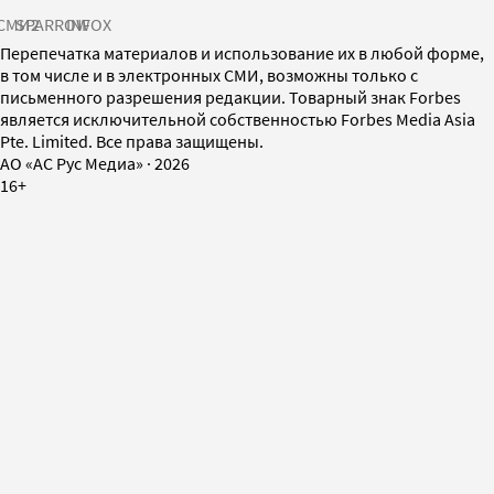
СМИ2
SPARROW
INFOX
Перепечатка материалов и использование их в любой форме,
в том числе и в электронных СМИ, возможны только с
письменного разрешения редакции. Товарный знак Forbes
является исключительной собственностью Forbes Media Asia
Pte. Limited. Все права защищены.
AO «АС Рус Медиа»
·
2026
16+