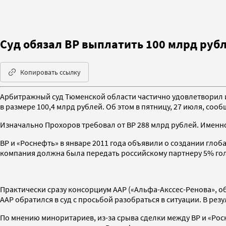
Суд обязал ВР выплатить 100 млрд руб
Копировать ссылку
Арбитражный суд Тюменской области частично удовлетворил 
в размере 100,4 млрд рублей. Об этом в пятницу, 27 июля, соо
Изначально Прохоров требовал от BP 288 млрд рублей. Именно
ВР и «Роснефть» в январе 2011 года объявили о создании гло
компания должна была передать российскому партнеру 5% гол
Практически сразу консорциум ААР («Альфа-Акссес-Ренова», о
ААР обратился в суд с просьбой разобраться в ситуации. В рез
По мнению миноритариев, из-за срыва сделки между ВР и «Ро