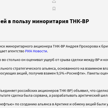
лей в пользу миноритария ТНК-ВР
иск миноритарного акционера ТНК-ВР Андрея Прохорова к бри
бщает агентство
РИА Новости
.
 во столько он оценивал ущерб от срыва сделки между BP и к
бального стратегического альянса, основанного на взаимном в
осующих акций, получив взамен 9,5% «Роснефти». Пакеты оцен
бъединяет российских акционеров ТНК-BP) объявил, что сделк
ультате сделка была сорвана, а разрабатывать арктический шел
снефтью» по созданию альянса в Арктике и обмену акций были