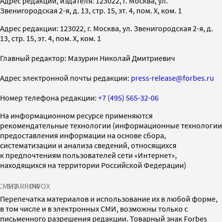
Адрес редакции, издателя: 123022, г. Москва, ул.
Звенигородская 2-я, д. 13, стр. 15, эт. 4, пом. X, ком. 1
Адрес редакции: 123022, г. Москва, ул. Звенигородская 2-я, д.
13, стр. 15, эт. 4, пом. X, ком. 1
Главный редактор: Мазурин Николай Дмитриевич
Адрес электронной почты редакции:
press-release@forbes.ru
Номер телефона редакции:
+7 (495) 565-32-06
На информационном ресурсе применяются
рекомендательные технологии (информационные технологии
предоставления информации на основе сбора,
систематизации и анализа сведений, относящихся
к предпочтениям пользователей сети «Интернет»,
находящихся на территории Российской Федерации)
СМИ2
SPARROW
INFOX
Перепечатка материалов и использование их в любой форме,
в том числе и в электронных СМИ, возможны только с
письменного разрешения редакции. Товарный знак Forbes