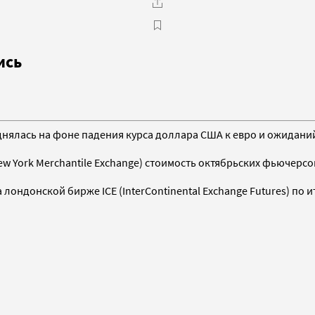
ись
однялась на фоне падения курса доллара США к евро и ожиданий
w York Merchantile Exchange) стоимость октябрьских фьючерсов
лондонской бирже IСE (InterContinental Exchange Futures) по ит