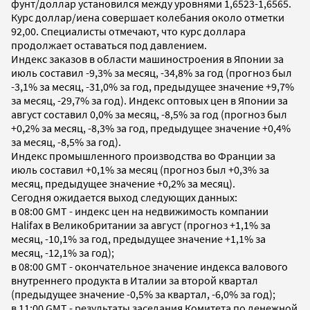
фунт/доллар установился между уровнями 1,6523-1,6565.
Курс доллар/иена совершает колебания около отметки
92,00. Специалисты отмечают, что курс доллара
продолжает оставаться под давлением.
Индекс заказов в области машиностроения в Японии за
июль составил -9,3% за месяц, -34,8% за год (прогноз был
-3,1% за месяц, -31,0% за год, предыдущее значение +9,7%
за месяц, -29,7% за год). Индекс оптовых цен в Японии за
август составил 0,0% за месяц, -8,5% за год (прогноз был
+0,2% за месяц, -8,3% за год, предыдущее значение +0,4%
за месяц, -8,5% за год).
Индекс промышленного производства во Франции за
июль составил +0,1% за месяц (прогноз был +0,3% за
месяц, предыдущее значение +0,2% за месяц).
Сегодня ожидается выход следующих данных:
в 08:00 GMT - индекс цен на недвижимость компании
Halifax в Великобритании за август (прогноз +1,1% за
месяц, -10,1% за год, предыдущее значение +1,1% за
месяц, -12,1% за год);
в 08:00 GMT - окончательное значение индекса валового
внутреннего продукта в Италии за второй квартал
(предыдущее значение -0,5% за квартал, -6,0% за год);
в 11:00 GMT - результаты заседания Комитета по денежной