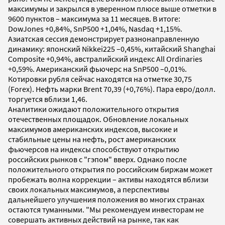
максимумы и закрылся в уверенном плюсе выше отметки в
9600 пунктов – максимума за 11 месяцев. В итоге:
DowJones +0,84%, SnP500 +1,04%, Nasdaq +1,15%.
Азиатская сессия демонстрирует разнонаправленную
динамику: японский Nikkei225 –0,45%, китайский Shanghai
Composite +0,94%, австралийский индекс All Ordinaries
+0,59%. Американский фьючерс на SnP500 –0,01%.
Котировки рубля сейчас находятся на отметке 30,75
(Forex). Нефть марки Brent 70,39 (+0,76%). Пара евро/долл.
торгуется вблизи 1,46.
Аналитики ожидают положительного открытия
отечественных площадок. Обновление локальных
максимумов американских индексов, высокие и
стабильные цены на нефть, рост американских
фьючерсов на индексы способствуют открытию
российских рынков с "гэпом" вверх. Однако после
положительного открытия по российским биржам может
пробежать волна коррекции – активы находятся вблизи
своих локальных максимумов, а перспективы
дальнейшего улучшения положения во многих странах
остаются туманными. "Мы рекомендуем инвесторам не
совершать активных действий на рынке, так как