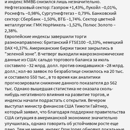
и индекс ММВБ снизился лишь незначительно.
Нефтегазовый сектор: Газпром +1,43%, Лукойл –0,01%,
Роснефть –0,98%, Сургутнефтегаз – 0,79%. Банковский
сектор: Сбербанк –1,50%, ВТБ –1,74%. Сектор цветной
металлургии: ГМК НорНикель –1,52%, Полюс Золото –
2,38%.
Европейские индексы завершили торги
разнонаправлено: британский FTSE100 –0,33%, немецкий
DAX +0,37%. Американские биржи также закрылись в
"зеленой зоне". В четверг выходили макроэкономические
данные из США: сальдо торгового баланса за июль
составило –32 млрд. долл. против ожидавшихся –28 млрд.
долл.; кол-во заявок по безработице снизилось на 20 тыс.
и составило 550 тыс., в то время как аналитики
прогнозировали снижение данного показателя до 562
тыс. Однако вышедшая статистика не оказала сколь-
нибудь негативного влияния на развитие торгов, и
индексы начали подрастать с открытия. Вечером
выступал министр финансов США Тимоти Гайтнер,
который заявил, что благодаря поддержке правительства
США ситуация в американской экономике значительно
улучшилась, однако говорить об устойчивом росте еще
рано. Тем не менее, индекс DowJones обновил локальные