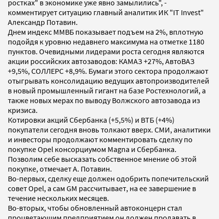
ростках" в экономике уже явно замылились", -
комментирует ситуацию главный аналитик ИК "IT Invest"
Александр Потавин.
Днем индекс ММВБ показывает подъем на 2%, вплотную
подойдя к уровню недавнего максимума на отметке 1180
пунктов. Очевидными лидерами роста сегодня являются
акции российских автозаводов: КАМАЗ +27%, АвтоВАЗ
+9,5%, СОЛЛЕРС +8,9%. Бумаги этого сектора продолжают
отыгрывать консолидацию ведущих автопроизводителей
в новый промышленный гигант на базе Ростехнологий, а
также новых мерах по выводу Волжского автозавода из
кризиса.
Котировки акций Сбербанка (+5,5%) и ВТБ (+4%)
покупатели сегодня вновь толкают вверх. СМИ, аналитики
и инвесторы продолжают комментировать сделку по
покупке Opel консорциумом Magna и Сбербанка.
Позволим себе высказать собственное мнение об этой
покупке, отмечает А. Потавин.
Во-первых, сделку еще должен одобрить попечительский
совет Opel, а сам GM рассчитывает, на ее завершение в
течение нескольких месяцев.
Во-вторых, чтобы обновленный автоконцерн стал
процветающим предприятием он должен продавать в