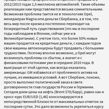
2012/2013 годах 1,5 миллиона автомобилей. Такие объемы
реализации нам представляются весьма сомнительными.
Возможная проблема таится не в технологиях Opel,
менеджерах Magna или деньгах Сбербанка, а в том, что
весь мир после кризиса постепенно переходит на
безкредитный путь существования (это мы в последние
годы наблюдаем в Японии, сейчас уже и в
Великобритании). С учетом того, что более 50% новых
машин продается на кредитные деньги, с каждым годом
свои машины автоконцерны будут продавать с большими
трудностями. Поэтому вполне возможно, у Opel могут
возникнуть проблемы со сбытом, а значит и с
финансовыми потоками уже в середине 2010 года. В
выигрыше от этой сделки, как всегда оказались
американцы: GM избавился от проблемного актива на
лучших, из имевшихся условий. А вот Сбербанк, похоже,
просто выполнил политический заказ в свете
договоренности глав государств России и Германии.
Сегодня днем цены на нефть (Brent $70/барр), равно как и
кросс-курс EUR/USD (1,46) консолидируются в
непосредственной близости от максимальных отметок за
последние сутки. Это дало возможность укрепиться курсу