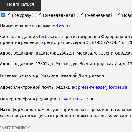
Подписаться
Все сразу
Еженедельная
Ежедневная
Ново
Наименование издания:
forbes.ru
Cетевое издание «
forbes.ru
» зарегистрировано Федеральной 
принятия решения о регистрации: серия Эл № ФС77-82431 от 23 
Адрес редакции, издателя: 123022, г. Москва, ул. Звенигородская 2-
Адрес редакции: 123022, г. Москва, ул. Звенигородская 2-я, д. 13, с
Главный редактор: Мазурин Николай Дмитриевич
Адрес электронной почты редакции:
press-release@forbes.ru
Номер телефона редакции:
+7 (495) 565-32-06
На информационном ресурсе применяются рекомендательные 
сведений, относящихся к предпочтениям пользователей сети 
СМИ2
SPARROW
INFOX