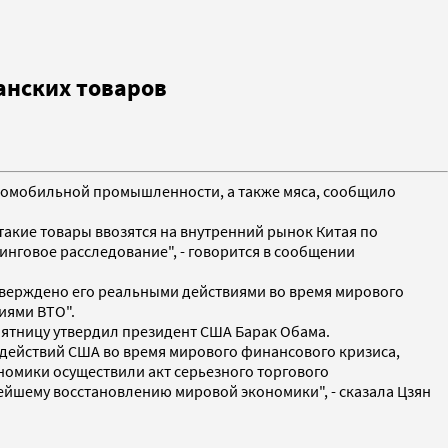
анских товаров
втомобильной промышленности, а также мяса, сообщило
такие товары ввозятся на внутренний рынок Китая по
нговое расследование", - говорится в сообщении
дтверждено его реальными действиями во время мирового
иями ВТО".
ятницу утвердил президент США Барак Обама.
действий США во время мирового финансового кризиса,
номики осуществили акт серьезного торгового
ейшему восстановлению мировой экономики", - сказала Цзян