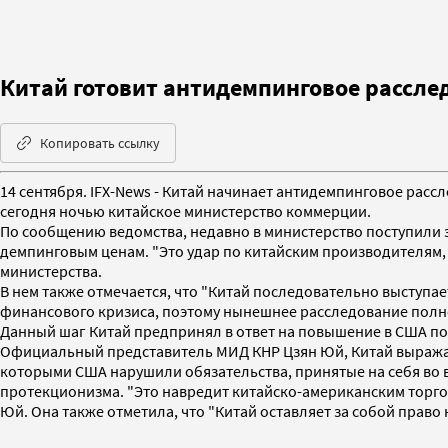
Китай готовит антидемпинговое рассле
Копировать ссылку
14 сентября. IFX-News - Китай начинает антидемпинговое ра
сегодня ночью китайское министерство коммерции.
По сообщению ведомства, недавно в министерство поступили з
демпинговым ценам. "Это удар по китайским производителям, 
министерства.
В нем также отмечается, что "Китай последовательно выступ
финансового кризиса, поэтому нынешнее расследование полн
Данный шаг Китай предпринял в ответ на повышение в США по
Официальный представитель МИД КНР Цзян Юй, Китай выражае
которыми США нарушили обязательства, принятые на себя во в
протекционизма. "Это навредит китайско-американским торго
Юй. Она также отметила, что "Китай оставляет за собой право 