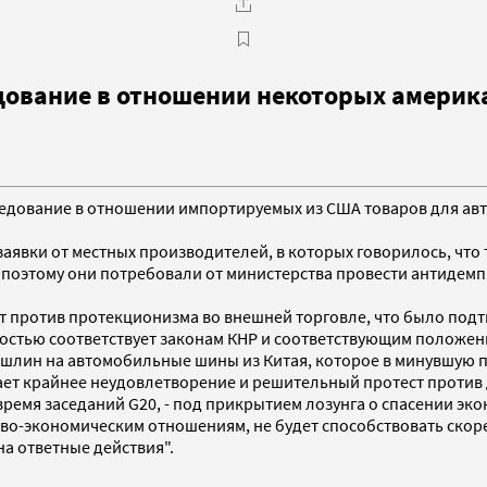
дование в отношении некоторых америк
сследование в отношении импортируемых из США товаров для а
аявки от местных производителей, в которых говорилось, что 
поэтому они потребовали от министерства провести антидемпи
ает против протекционизма во внешней торговле, что было по
остью соответствует законам КНР и соответствующим положен
шлин на автомобильные шины из Китая, которое в минувшую п
т крайнее неудовлетворение и решительный протест против 
ремя заседаний G20, - под прикрытием лозунга о спасении эко
во-экономическим отношениям, не будет способствовать скор
на ответные действия".