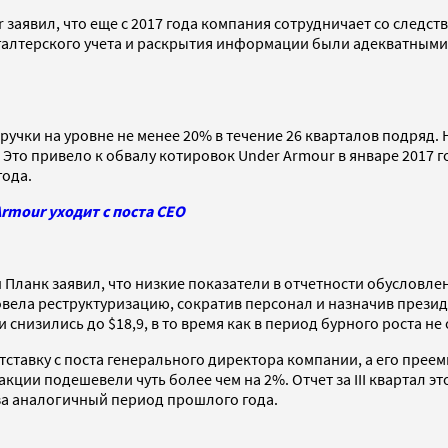
заявил, что еще с 2017 года компания сотрудничает со следст
галтерского учета и раскрытия информации были адекватными»
учки на уровне не менее 20% в течение 26 кварталов подряд. 
 Это привело к обвалу котировок Under Armour в январе 2017
года.
rmour уходит с поста CEO
н Планк заявил, что низкие показатели в отчетности обуслов
овела реструктуризацию, сократив персонал и назначив прези
 снизились до $18,9, в то время как в период бурного роста не
тставку с поста генерального директора компании, а его прее
кции подешевели чуть более чем на 2%. Отчет за III квартал э
 за аналогичный период прошлого года.