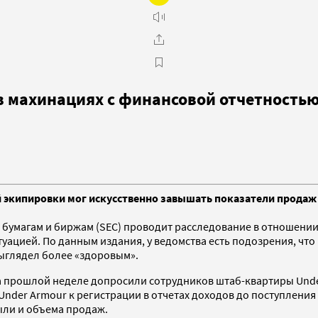
в махинациях с финансовой отчетность
кипировки мог искусственно завышать показатели продаж в о
 бумагам и биржам (SEC) проводит расследование в отношени
 ситуацией. По данным издания, у ведомства есть подозрения, 
ыглядел более «здоровым».
 прошлой неделе допросили сотрудников штаб-квартиры Under
Under Armour к регистрации в отчетах доходов до поступления
ыли и объема продаж.