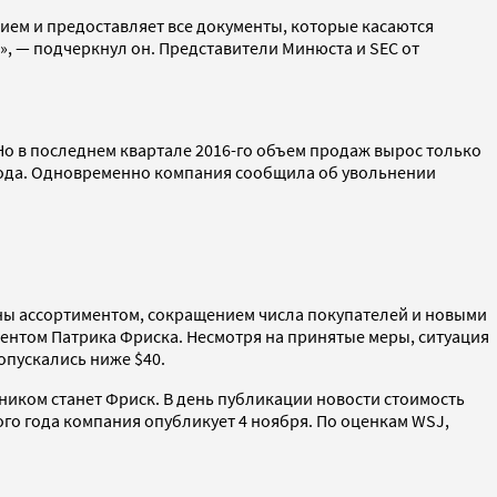
вием и предоставляет все документы, которые касаются
, — подчеркнул он. Представители Минюста и SEC от
Но в последнем квартале 2016-го объем продаж вырос только
 года. Одновременно компания сообщила об увольнении
лены ассортиментом, сокращением числа покупателей и новыми
дентом Патрика Фриска. Несмотря на принятые меры, ситуация
 опускались ниже $40.
мником станет Фриск. В день публикации новости стоимость
того года компания опубликует 4 ноября. По оценкам WSJ,