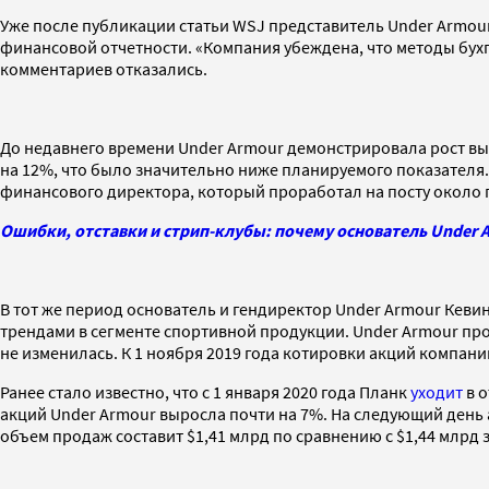
Уже после публикации статьи WSJ представитель Under Armour 
финансовой отчетности. «Компания убеждена, что методы бух
комментариев отказались.
До недавнего времени Under Armour демонстрировала рост выр
на 12%, что было значительно ниже планируемого показателя.
финансового директора, который проработал на посту около 
Ошибки, отставки и стрип-клубы: почему основатель Under A
В тот же период основатель и гендиректор Under Armour Кеви
трендами в сегменте спортивной продукции. Under Armour пр
не изменилась. К 1 ноября 2019 года котировки акций компании
Ранее стало известно, что с 1 января 2020 года Планк
уходит
в о
акций Under Armour выросла почти на 7%. На следующий день а
объем продаж составит $1,41 млрд по сравнению с $1,44 млрд