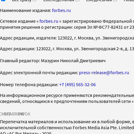
Наименование издания:
forbes.ru
Cетевое издание «
forbes.ru
» зарегистрировано Федеральной 
принятия решения о регистрации: серия Эл № ФС77-82431 от 23 
Адрес редакции, издателя: 123022, г. Москва, ул. Звенигородская 2-
Адрес редакции: 123022, г. Москва, ул. Звенигородская 2-я, д. 13, с
Главный редактор: Мазурин Николай Дмитриевич
Адрес электронной почты редакции:
press-release@forbes.ru
Номер телефона редакции:
+7 (495) 565-32-06
На информационном ресурсе применяются рекомендательные 
сведений, относящихся к предпочтениям пользователей сети 
СМИ2
SPARROW
INFOX
Перепечатка материалов и использование их в любой форме, в
исключительной собственностью Forbes Media Asia Pte. Limite
AO «АС Рус Медиа»
·
2026