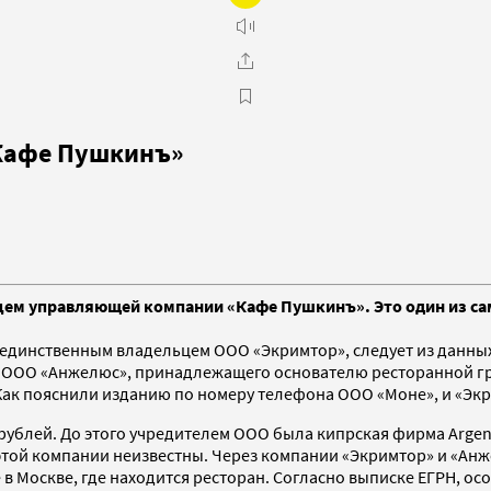
«Кафе Пушкинъ»
ьцем управляющей компании «Кафе Пушкинъ». Это один из са
 единственным владельцем ООО «Экримтор», следует из данны
у ООО «Анжелюс», принадлежащего основателю ресторанной гр
Как пояснили изданию по номеру телефона ООО «Моне», и «Экр
 рублей. До этого учредителем ООО была кипрская фирма Argenz
 этой компании неизвестны. Через компании «Экримтор» и «Ан
 Москве, где находится ресторан. Согласно выписке ЕГРН, особ