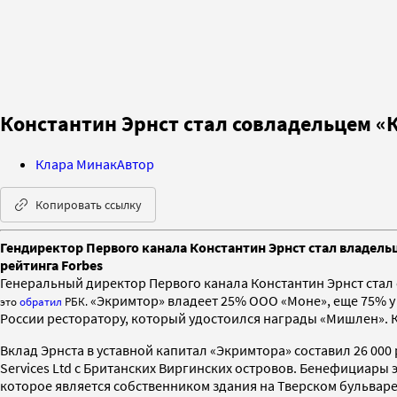
Константин Эрнст стал совладельцем 
Клара Минак
Автор
Копировать ссылку
Гендиректор Первого канала Константин Эрнст стал владел
рейтинга Forbes
Генеральный директор Первого канала Константин Эрнст стал
«Экримтор» владеет 25% ООО «Моне», еще 75% 
это
обратил
РБК.
России ресторатору, который удостоился награды «Мишлен». 
Вклад Эрнста в уставной капитал «Экримтора» составил 26 000
Services Ltd с Британских Виргинских островов. Бенефициары
которое является собственником здания на Тверском бульваре в