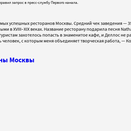
правил запрос в пресс-службу Первого канала.
самых успешных ресторанов Москвы. Средний чек заведения — 
ными в XVIII–XIX веках. Название ресторану подарила песня Na
 туристам захотелось попасть в знаменитое кафе, и Деллос не 
 человек, с которым меня объединяет творческая работа, — Ко
аны Москвы