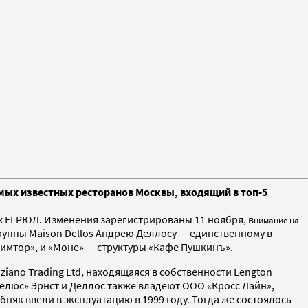
мых известных ресторанов Москвы, входящий в топ-5
х ЕГРЮЛ. Изменения зарегистрированы 11 ноября, в
нимание на
уппы Maison Dellos Андрею Деллосу — единственному в
имтор», и «Моне» — структуры «Кафе Пушкинъ».
iano Trading Ltd, находящаяся в собственности Lengton
желюс» Эрнст и Деллос также владеют ООО «Кросс Лайн»,
няк ввели в эксплуатацию в 1999 году. Тогда же состоялось