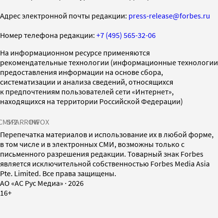
Адрес электронной почты редакции:
press-release@forbes.ru
Номер телефона редакции:
+7 (495) 565-32-06
На информационном ресурсе применяются
рекомендательные технологии (информационные технологии
предоставления информации на основе сбора,
систематизации и анализа сведений, относящихся
к предпочтениям пользователей сети «Интернет»,
находящихся на территории Российской Федерации)
СМИ2
SPARROW
INFOX
Перепечатка материалов и использование их в любой форме,
в том числе и в электронных СМИ, возможны только с
письменного разрешения редакции. Товарный знак Forbes
является исключительной собственностью Forbes Media Asia
Pte. Limited. Все права защищены.
AO «АС Рус Медиа»
·
2026
16+