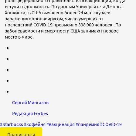
роль федерального правительства в вакцинации, когда
вступит в должность. По данным Университета Джонса
Хопкинса, в США выявлено более 24 млн случаев
заражения коронавирусом, число умерших от
последствий COVID-19 превысило 398 900 человек. По
заболеваемости и смертности США занимают первое
место в мире.
Сергей Мингазов
Редакция Forbes
#
Starbucks
#
кофейня
#
вакцинация
#
пандемия
#
COVID-19
Подписаться