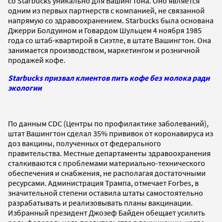
со Starbucks уникально для Вашингтона. Оно является
одним из первых партнерств с компанией, не связанной
напрямую со здравоохранением. Starbucks была основана
Джерри Болдуином и Говардом Шульцем 4 ноября 1985
года со штаб-квартирой в Сиэтле, в штате Вашингтон. Она
занимается производством, маркетингом и розничной
продажей кофе.
Starbucks призвал клиентов пить кофе без молока ради
экологии
По данным CDC (Центры по профилактике заболеваний),
штат Вашингтон сделал 35% прививок от коронавируса из
доз вакцины, полученных от федерального
правительства. Местные департаменты здравоохранения
сталкиваются с проблемами материально-технического
обеспечения и снабжения, не располагая достаточными
ресурсами. Администрация Трампа, отмечает Forbes, в
значительной степени оставила штаты самостоятельно
разрабатывать и реализовывать планы вакцинации.
Избранный президент Джозеф Байден обещает усилить