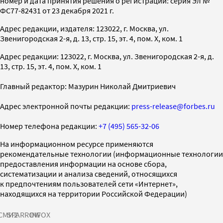
номер и дата принятия решения о регистрации: серия Эл №
ФС77-82431 от 23 декабря 2021 г.
Адрес редакции, издателя: 123022, г. Москва, ул.
Звенигородская 2-я, д. 13, стр. 15, эт. 4, пом. X, ком. 1
Адрес редакции: 123022, г. Москва, ул. Звенигородская 2-я, д.
13, стр. 15, эт. 4, пом. X, ком. 1
Главный редактор: Мазурин Николай Дмитриевич
Адрес электронной почты редакции:
press-release@forbes.ru
Номер телефона редакции:
+7 (495) 565-32-06
На информационном ресурсе применяются
рекомендательные технологии (информационные технологии
предоставления информации на основе сбора,
систематизации и анализа сведений, относящихся
к предпочтениям пользователей сети «Интернет»,
находящихся на территории Российской Федерации)
СМИ2
SPARROW
INFOX