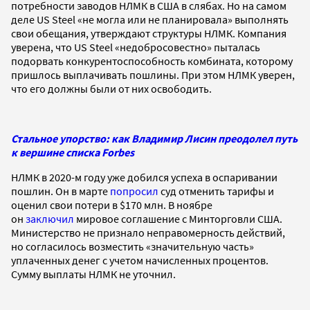
потребности заводов НЛМК в США в слябах. Но на самом
деле US Steel «не могла или не планировала» выполнять
свои обещания, утверждают структуры НЛМК. Компания
уверена, что US Steel «недобросовестно» пыталась
подорвать конкурентоспособность комбината, которому
пришлось выплачивать пошлины. При этом НЛМК уверен,
что его должны были от них освободить.
Стальное упорство: как Владимир Лисин преодолел путь
к вершине списка Forbes
НЛМК в 2020-м году уже добился успеха в оспаривании
пошлин. Он в марте
попросил
суд отменить тарифы и
оценил свои потери в $170 млн. В ноябре
он
заключил
мировое соглашение с Минторговли США.
Министерство не признало неправомерность действий,
но согласилось возместить «значительную часть»
уплаченных денег с учетом начисленных процентов.
Сумму выплаты НЛМК не уточнил.