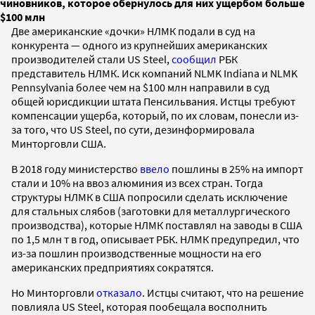
чиновников, которое обернулось для них ущербом больше
$100 млн
Две американские «дочки» НЛМК подали в суд на
конкурента — одного из крупнейших американских
производителей стали US Steel,
сообщил
РБК
представитель НЛМК. Иск компаний NLMK Indiana и NLMK
Pennsylvania более чем на $100 млн направили в суд
общей юрисдикции штата Пенсильвания. Истцы требуют
компенсации ущерба, который, по их словам, понесли из-
за того, что US Steel, по сути, дезинформировала
Минторговли США.
В 2018 году министерство
ввело
пошлины в 25% на импорт
стали и 10% на ввоз алюминия из всех стран. Тогда
структуры НЛМК в США попросили сделать исключение
для стальных слябов (заготовки для металлургического
производства), которые НЛМК поставлял на заводы в США
по 1,5 млн т в год, описывает РБК. НЛМК предупредил, что
из-за пошлин производственные мощности на его
американских предприятиях сократятся.
Но Минторговли
отказало
. Истцы считают, что на решение
повлияла US Steel, которая пообещала восполнить