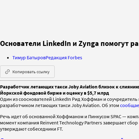
Основатели LinkedIn и Zynga помогут 
Тимур Батыров
Редакция Forbes
Копировать ссылку
Разработчик летающих такси Joby Aviation близок к слиянию
Йоркской фондовой бирже и оценку в $5,7 млрд
Один из сооснователей LinkedIn Рид Хоффман и соучредитель
разработчиком летающих такси Joby Aviation. Об этом
сообщае
Речь идет об основанной Хоффманом и Пинкусом SPAC — компа
момент компания Reinvent Technology Partners завершает сбо
утверждают собеседники FT.