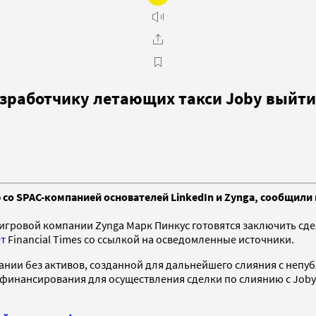
разработчику летающих такси Joby выйт
 со SPAC-компанией основателей LinkedIn и Zynga, сообщили 
 игровой компании Zynga Марк Пинкус готовятся заключить сд
т
Financial Times со ссылкой на осведомленные источники.
нии без активов, созданной для дальнейшего слияния с непу
р финансирования для осуществления сделки по слиянию с Joby