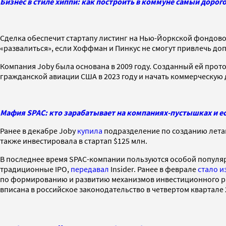
Бизнес в стиле хиппи: как построить в коммуне самый дорог
Сделка обеспечит стартапу листинг на Нью-Йоркской фондовой
«развалиться», если Хоффман и Пинкус не смогут привлечь д
Компания Joby была основана в 2009 году. Созданный ей про
гражданской авиации США в 2023 году и начать коммерческую д
Мафия SPAC: кто зарабатывает на компаниях-пустышках и ес
Ранее в декабре Joby
купила
подразделение по созданию летаю
также инвестировала в стартап $125 млн.
В последнее время SPAC-компании пользуются особой популярн
традиционные IPO,
передавал
Insider. Ранее в феврале
стало и
по формированию и развитию механизмов инвестиционного ра
вписана в российское законодательство в четвертом квартале 