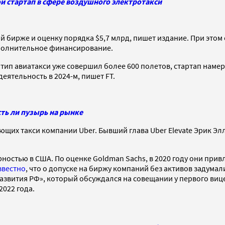
ой стартап в сфере воздушного электротакси
 бирже и оценку порядка $5,7 млрд, пишет издание. При этом 
ополнительное финансирование.
тотип авиатакси уже совершил более 600 полетов, стартап на
еятельность в 2024-м, пишет FT.
ть ли пузырь на рынке
щих такси компании Uber. Бывший глава Uber Elevate Эрик Элл
остью в США. По оценке Goldman Sachs, в 2020 году они прив
звестно
, что о допуске на биржу компаний без активов задума
звития РФ», который обсуждался на совещании у первого виц
2022 года.