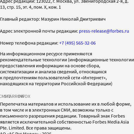
Адрес редакции: 123022, г. Москва, ул. Звенигородская 2-я, д.
13, стр. 15, эт. 4, пом. X, ком. 1
Главный редактор: Мазурин Николай Дмитриевич
Адрес электронной почты редакции:
press-release@forbes.ru
Номер телефона редакции:
+7 (495) 565-32-06
На информационном ресурсе применяются
рекомендательные технологии (информационные технологии
предоставления информации на основе сбора,
систематизации и анализа сведений, относящихся
к предпочтениям пользователей сети «Интернет»,
находящихся на территории Российской Федерации)
СМИ2
SPARROW
INFOX
Перепечатка материалов и использование их в любой форме,
в том числе и в электронных СМИ, возможны только с
письменного разрешения редакции. Товарный знак Forbes
является исключительной собственностью Forbes Media Asia
Pte. Limited. Все права защищены.
AO «АС Рус Медиа»
·
2026