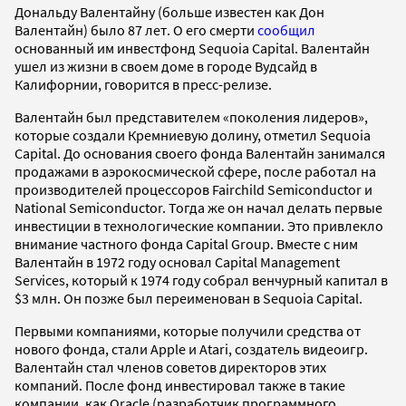
Дональду Валентайну (больше известен как Дон
Валентайн) было 87 лет. О его смерти
сообщил
основанный им инвестфонд Sequoia Capital. Валентайн
ушел из жизни в своем доме в городе Вудсайд в
Калифорнии, говорится в пресс-релизе.
Валентайн был представителем «поколения лидеров»,
которые создали Кремниевую долину, отметил Sequoia
Capital. До основания своего фонда Валентайн занимался
продажами в аэрокосмической сфере, после работал на
производителей процессоров Fairchild Semiconductor и
National Semiconductor. Тогда же он начал делать первые
инвестиции в технологические компании. Это привлекло
внимание частного фонда Capital Group. Вместе с ним
Валентайн в 1972 году основал Capital Management
Services, который к 1974 году собрал венчурный капитал в
$3 млн. Он позже был переименован в Sequoia Capital.
Первыми компаниями, которые получили средства от
нового фонда, стали Apple и Atari, создатель видеоигр.
Валентайн стал членов советов директоров этих
компаний. После фонд инвестировал также в такие
компании, как Oracle (разработчик программного