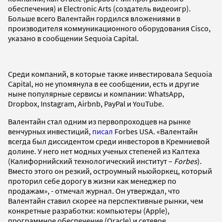
обеспечения) и Electronic Arts (создатель видеоигр).
Больше всего Валентайн гордился вложениями в
производителя коммуникационного оборудования Cisco,
указано в сообщении Sequoia Capital.
Среди компаний, в которые также инвестировала Sequoia
Capital, но не упомянула в ее сообщении, есть и другие
ныне популярные сервисы и компании: WhatsApp,
Dropbox, Instagram, Airbnb, PayPal и YouTube.
Валентайн стал одним из первопроходцев на рынке
венчурных инвестиций,
писал
Forbes USA. «Валентайн
всегда был диссидентом среди инвесторов в Кремниевой
долине. У него нет модных ученых степеней из Калтеха
(Калифорнийский технологический институт –
Forbes
).
Вместо этого он резкий, остроумный ньюйоркец, который
проторил себе дорогу в жизни как менеджер по
продажам», - отмечал журнал. Он утверждал, что
Валентайн ставил скорее на перспективные рынки, чем
конкретные разработки: компьютеры (Apple),
программное обеспечение (Oracle) и сетевое