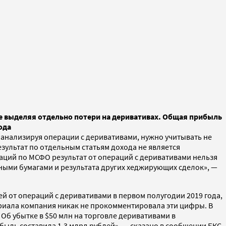
е выделяя отдельно потери на деривативах. Общая прибыль
ода
 анализируя операции с деривативами, нужно учитывать не
езультат по отдельным статьям дохода не является
раций по МСФО результат от операций с деривативами нельзя
нными бумагами и результата других хеджирующих сделок», —
ей от операций с деривативами в первом полугодии 2019 года,
териала компания никак не прокомментировала эти цифры. В
 Об убытке в $50 млн на торговле деривативами в
быль составила 1,3 млрд рублей», — сказано в сообщении БКС.