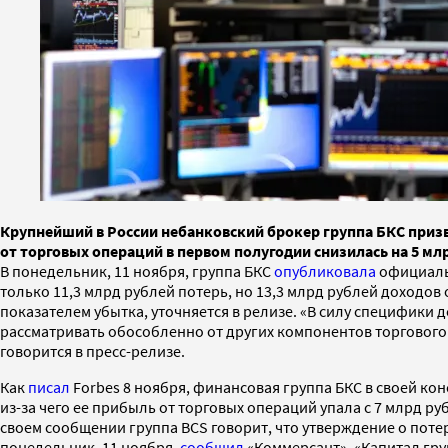
Крупнейший в России небанковский брокер группа БКС призв
от торговых операций в первом полугодии снизилась на 5 м
В понедельник, 11 ноября, группа БКС
опубликовала
официальн
только 11,3 млрд рублей потерь, но 13,3 млрд рублей доходо
показателем убытка, уточняется в релизе. «В силу специфики
рассматривать обособленно от других компонентов торгового 
говорится в пресс-релизе.
Как
писал
Forbes 8 ноября, финансовая группа БКС в своей ко
из-за чего ее прибыль от торговых операций упала с 7 млрд р
своем сообщении группа BCS говорит, что утверждение о потер
понедельник, 11 ноября,
сообщил
«Коммерсант». «Капитал груп