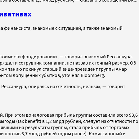
ривативах
два финансиста, знакомые с ситуацией, а также знакомый
стоимости фондирования», — говорил знакомый Рессанкура.
ерждал и сотрудник компании, не назвав их точный размер. Об
да компанию покинул старший вице-президент группы Амар
ментом допущенных убытков, уточнял Bloomberg.
Рессанкура, опираясь на отчетность, нельзя», — говорит
ей. При этом доналоговая прибыль группы составила всего 93,6
оды (tax benefit) в 1,2 млрд рублей, следует из отчетности по
иявшими на результаты группы, стала прибыль от торговых
ии против 6,7 млрд рублей годом ранее). Комиссионный и