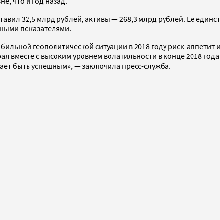
е, что и год назад.
тавил 32,5 млрд рублей, активы — 268,3 млрд рублей. Ее един
ьными показателями.
стабильной геополитической ситуации в 2018 году риск-аппети
я вместе с высоким уровнем волатильности в конце 2018 год
ает быть успешным», — заключила пресс-служба.