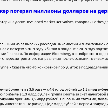
окер потерял миллионы долларов на де
отери на деске Developed Market Derivatives, говорили Forbes 
ельными из-за высоких расходов на комиссии и значительной 
ал о потерях в 2019 году. Убытки в Лондоне в 2018 году подтв
ние Finanz.ru. По информации Bloomberg, в октябре этого го
зан с пересмотром этого направления после осознания менедж
ппе. «Сказать что-то конкретное про убыток в подразделении 
ула более чем в 3,5 раза — с 4,6 млрд рублей до 1,3 млрд рубл
прибыль в 1,3 млрд рублей группа смогла за счет налоговой выг
 получила прибыль 3,5 млрд рублей. Основными статьями, повл
 административные расходы (8,2 млрд рублей в первом полугод