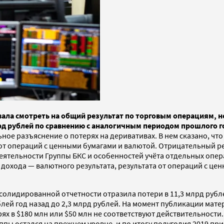
ала смотреть на общий результат по торговым операциям, н
лрд рублей по сравнению с аналогичным периодом прошлого г
ое разъяснение о потерях на деривативах. В нем сказано, что
в от операций с ценными бумагами и валютой. Отрицательный р
 деятельности Группы БКС и особенностей учёта отдельных опе
дохода — валютного результата, результата от операций с це
нсолидированной отчетности отразила потери в 11,3 млрд рубл
ублей год назад до 2,3 млрд рублей. На момент публикации ма
ях в $180 млн или $50 млн не соответствуют действительности.
пы остался на прежнем уровне, и по итогу полугодия 2019 при