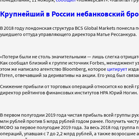
Крупнейший в России небанковский бр
В 2018 году лондонская структура BCS Global Markets понесла п
ушедшего оттуда управляющего директора Матье Рессанкура.
«Потери были не столь значительными — лишь слегка отрицат
Как сообщал близкий к группе источник Forbes, менеджмент узн
этом же написало агентство Bloomberg, которое
цитирует
изда
Пэтел, отвечавший за деривативы на акции. Его уход был свя
Снижение прибыли от торговых операций относится ко всей гру
директор рейтингов финансовых институтов НРА Юрий Ногин.
В первом полугодии 2019 года чистая прибыль всей группы рухн
млн рублей против 5 млрд рублей годом ранее. Получить чистую 
МСФО за первое полугодие 2019 года. За весь 2018 год группа
операций, упавшая с 7 до 2,2 млрд рублей, а также возросшие